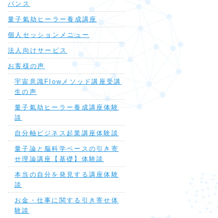
バンス
量子氣劫ヒーラー養成講座
個人セッションメニュー
法人向けサービス
お客様の声
宇宙意識Flowメソッド講座受講
生の声
量子氣劫ヒーラー養成講座体験
談
自分軸ビジネス起業講座体験談
量子論と脳科学ベースの引き寄
せ理論講座【基礎】体験談
本当の自分を発見する講座体験
談
お金・仕事に関する引き寄せ体
験談