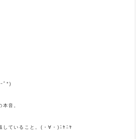
ﾟ*)
の本音。
していること。(・∀・)ﾆﾔﾆﾔ