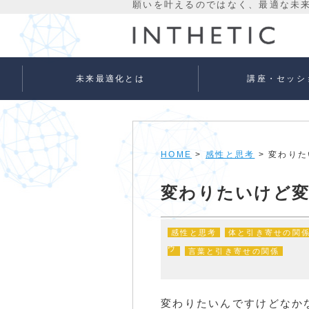
未来最適化とは
講座・セッシ
未来最適化という考え方
代表プロフィール
理念
宇宙意識Flowメソッド
宇宙意識Flowメソッド
量子氣劫ヒーラー養成
個人セッションメニュ
法人向けサービス
ベーシック
アドバンス
HOME
>
感性と思考
> 変わり
変わりたいけど
感性と思考
体と引き寄せの関
ウ
言葉と引き寄せの関係
変わりたいんですけどなかな