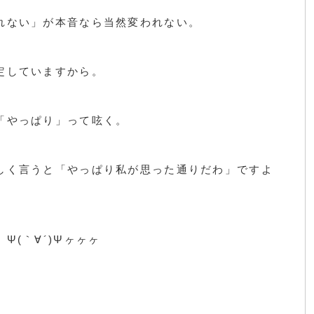
れない」が本音なら当然変われない。
定していますから。
「やっぱり」って呟く。
しく言うと「やっぱり私が思った通りだわ」ですよ
Ψ(｀∀´)Ψヶヶヶ