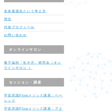
未来最適化という考え方
理念
代表プロフィール
お問い合わせ
オンラインサロン
量子論的「生き方」研究会（オン
ラインサロン ）
セッション・講座
宇宙意識Flowメソッド講座：ベー
シック
宇宙意識Flowメソッド講座：アド