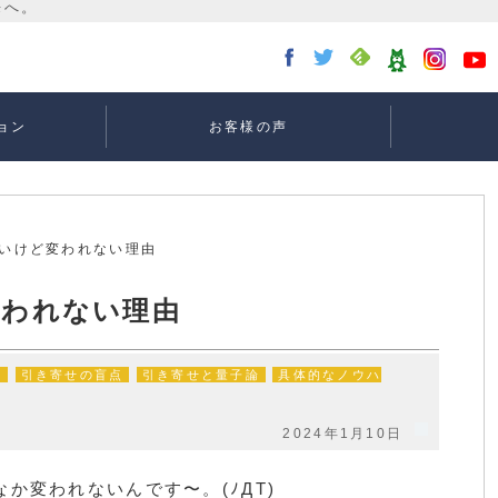
ョン
お客様の声
講座：
講座：
講座
ー
たいけど変われない理由
変われない理由
係
引き寄せの盲点
引き寄せと量子論
具体的なノウハ
2024年1月10日
か変われないんです〜。(ﾉДT)