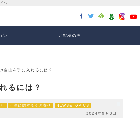
ョン
お客様の声
講座：
講座：
講座
ー
真の自由を手に入れるには？
れるには？
寄せ
仕事に関する引き寄せ
NEWS&TOPICS
2024年9月3日