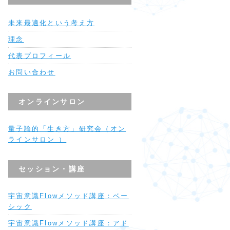
未来最適化という考え方
理念
代表プロフィール
お問い合わせ
オンラインサロン
量子論的「生き方」研究会（オン
ラインサロン ）
セッション・講座
宇宙意識Flowメソッド講座：ベー
シック
宇宙意識Flowメソッド講座：アド