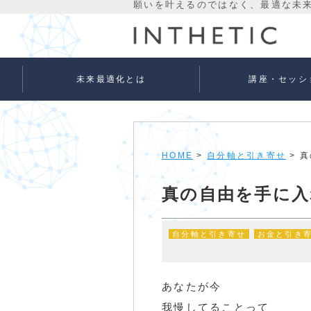
未来最適化とは
講座・セッシ
未来最適化という考え方
代表プロフィール
理念
宇宙意識Flowメソッド
宇宙意識Flowメソッド
量子氣劫ヒーラー養成
個人セッションメニュ
法人向けサービス
ベーシック
アドバンス
HOME
>
自分軸と引き寄せ
> 
真の自由を手に入
自分軸と引き寄せ
お金と引き
あなたが今
我慢してることって