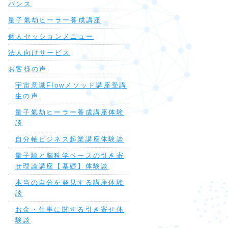
バンス
量子氣劫ヒーラー養成講座
個人セッションメニュー
法人向けサービス
お客様の声
宇宙意識Flowメソッド講座受講
生の声
量子氣劫ヒーラー養成講座体験
談
自分軸ビジネス起業講座体験談
量子論と脳科学ベースの引き寄
せ理論講座【基礎】体験談
本当の自分を発見する講座体験
談
お金・仕事に関する引き寄せ体
験談