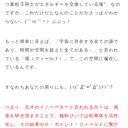
つ素粒子同士がエネルギーを交換している場”、なの
ですが、これだけだとなんのことだかさっぱりわか
らない。
(￣ｍ￣〃）ぷぷっ！
もっと簡単に言えば、「宇宙に存在する全ての源で
あり、時間や空間を超えた全てがある」、と言われ
ている「場（フィールド）」で、この空間に偏在し
ているんです。
すなわちあなたの周りにも。
ｴｯ(ﾟДﾟ≡ﾟДﾟ)ﾏｼﾞ?
つまり、天才やイノベーターと言われる方々は、感
覚を研ぎ澄ますことで、脳幹ひいては松果体を活性
化し、その結果ゼロ・ポイント・フィールドに繋が