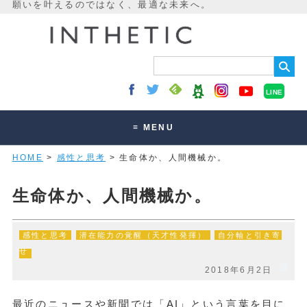
LINE
≡ MENU
HOME
>
感性と思考
> 生命体か、人間機械か。
未来最適化とは
講座・セッション
生命体か、人間機械か。
お客様の声
感性と思考
潜在能力の覚醒（天才性発揮）
自分軸と引き寄
読みもの
せ
オンラインサロン
2018年6月2日
最近のニュースや新聞では「AI」という言葉を目に