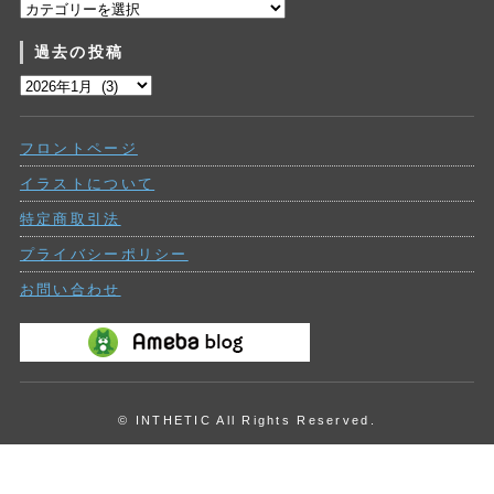
カ
テ
過去の投稿
ゴ
リ
過
ー
去
の
フロントページ
投
稿
イラストについて
特定商取引法
プライバシーポリシー
お問い合わせ
© INTHETIC All Rights Reserved.