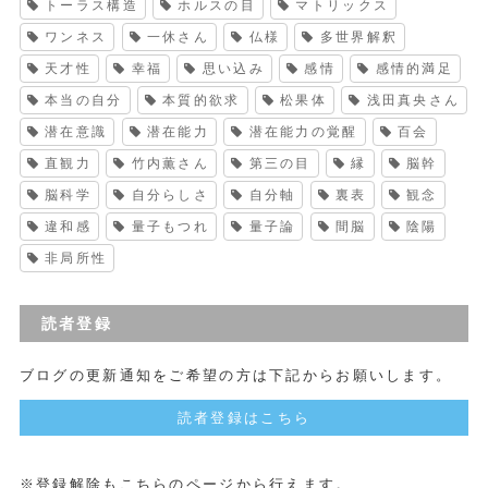
トーラス構造
ホルスの目
マトリックス
ワンネス
一休さん
仏様
多世界解釈
天才性
幸福
思い込み
感情
感情的満足
本当の自分
本質的欲求
松果体
浅田真央さん
潜在意識
潜在能力
潜在能力の覚醒
百会
直観力
竹内薫さん
第三の目
縁
脳幹
脳科学
自分らしさ
自分軸
裏表
観念
違和感
量子もつれ
量子論
間脳
陰陽
非局所性
読者登録
ブログの更新通知をご希望の方は下記からお願いします。
読者登録はこちら
※登録解除もこちらのページから行えます。