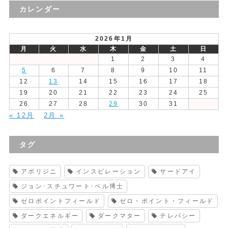
の
カレンダー
投
稿
2026年1月
月
火
水
木
金
土
日
1
2
3
4
5
6
7
8
9
10
11
12
13
14
15
16
17
18
19
20
21
22
23
24
25
26
27
28
29
30
31
« 12月
2月 »
タグ
アボリジニ
インスピレーション
サードアイ
ジョン･スチュワート･ベル博士
ゼロポイントフィールド
ゼロ・ポイント・フィールド
ダークエネルギー
ダークマター
テレパシー