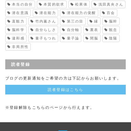
本当の自分
本質的欲求
松果体
浅田真央さん
潜在意識
潜在能力
潜在能力の覚醒
百会
直観力
竹内薫さん
第三の目
縁
脳幹
脳科学
自分らしさ
自分軸
裏表
観念
違和感
量子もつれ
量子論
間脳
陰陽
非局所性
読者登録
ブログの更新通知をご希望の方は下記からお願いします。
読者登録はこちら
※登録解除もこちらのページから行えます。