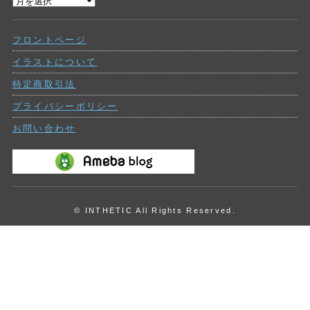
過
ー
去
の
フロントページ
投
稿
イラストについて
特定商取引法
プライバシーポリシー
お問い合わせ
© INTHETIC All Rights Reserved.