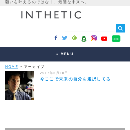
LINE
≡ MENU
HOME
> アーカイブ
未来最適化とは
2017年5月18日
講座・セッション
今ここで未来の自分を選択してる
お客様の声
読みもの
オンラインサロン