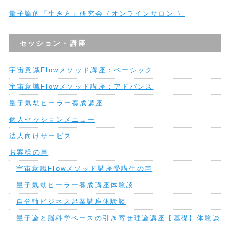
量子論的「生き方」研究会（オンラインサロン ）
セッション・講座
宇宙意識Flowメソッド講座：ベーシック
宇宙意識Flowメソッド講座：アドバンス
量子氣劫ヒーラー養成講座
個人セッションメニュー
法人向けサービス
お客様の声
宇宙意識Flowメソッド講座受講生の声
量子氣劫ヒーラー養成講座体験談
自分軸ビジネス起業講座体験談
量子論と脳科学ベースの引き寄せ理論講座【基礎】体験談