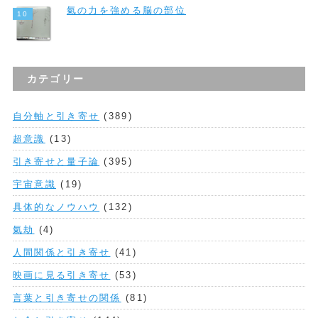
氣の力を強める脳の部位
カテゴリー
自分軸と引き寄せ
(389)
超意識
(13)
引き寄せと量子論
(395)
宇宙意識
(19)
具体的なノウハウ
(132)
氣劫
(4)
人間関係と引き寄せ
(41)
映画に見る引き寄せ
(53)
言葉と引き寄せの関係
(81)