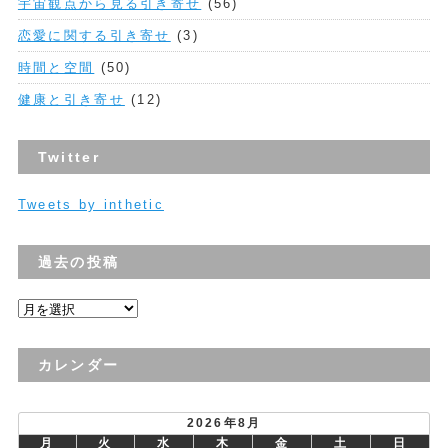
宇宙観点から見る引き寄せ
(56)
恋愛に関する引き寄せ
(3)
時間と空間
(50)
健康と引き寄せ
(12)
Twitter
Tweets by inthetic
過去の投稿
過
去
の
カレンダー
投
稿
2026年8月
月
火
水
木
金
土
日