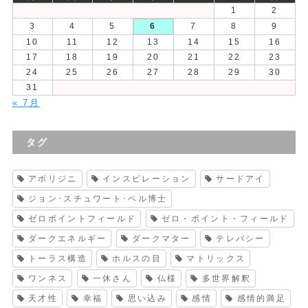
1
2
3
4
5
6
7
8
9
10
11
12
13
14
15
16
17
18
19
20
21
22
23
24
25
26
27
28
29
30
31
« 7月
タグ
アボリジニ
インスピレーション
サードアイ
ジョン･スチュワート･ベル博士
ゼロポイントフィールド
ゼロ・ポイント・フィールド
ダークエネルギー
ダークマター
テレパシー
トーラス構造
ホルスの目
マトリックス
ワンネス
一休さん
仏様
多世界解釈
天才性
幸福
思い込み
感情
感情的満足