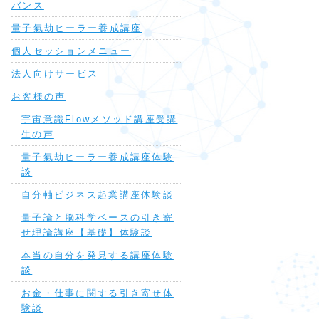
バンス
量子氣劫ヒーラー養成講座
個人セッションメニュー
法人向けサービス
お客様の声
宇宙意識Flowメソッド講座受講
生の声
量子氣劫ヒーラー養成講座体験
談
自分軸ビジネス起業講座体験談
量子論と脳科学ベースの引き寄
せ理論講座【基礎】体験談
本当の自分を発見する講座体験
談
お金・仕事に関する引き寄せ体
験談