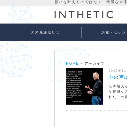
未来最適化とは
講座・セッシ
未来最適化という考え方
代表プロフィール
理念
宇宙意識Flowメソッド
宇宙意識Flowメソッド
量子氣劫ヒーラー養成
個人セッションメニュ
法人向けサービス
ベーシック
アドバンス
HOME
> アーカイブ
2022年1
心の声
江本勝氏
な書籍なの
れたこの