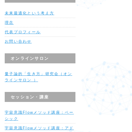
未来最適化という考え方
理念
代表プロフィール
お問い合わせ
オンラインサロン
量子論的「生き方」研究会（オン
ラインサロン ）
セッション・講座
宇宙意識Flowメソッド講座：ベー
シック
宇宙意識Flowメソッド講座：アド