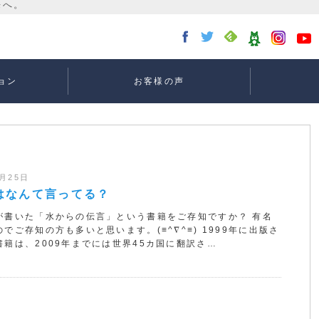
ョン
お客様の声
講座：
講座：
講座
ー
1月25日
はなんて言ってる？
が書いた「水からの伝言」という書籍をご存知ですか？ 有名
でご存知の方も多いと思います。(≡^∇^≡) 1999年に出版さ
書籍は、2009年までには世界45カ国に翻訳さ…