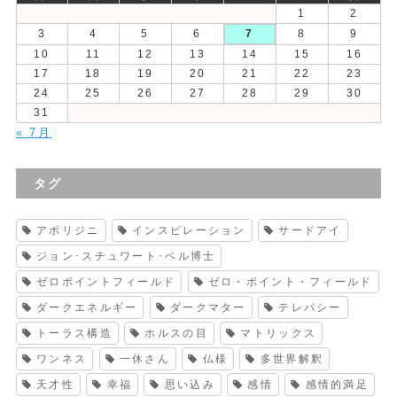
1
2
3
4
5
6
7
8
9
10
11
12
13
14
15
16
17
18
19
20
21
22
23
24
25
26
27
28
29
30
31
« 7月
タグ
アボリジニ
インスピレーション
サードアイ
ジョン･スチュワート･ベル博士
ゼロポイントフィールド
ゼロ・ポイント・フィールド
ダークエネルギー
ダークマター
テレパシー
トーラス構造
ホルスの目
マトリックス
ワンネス
一休さん
仏様
多世界解釈
天才性
幸福
思い込み
感情
感情的満足