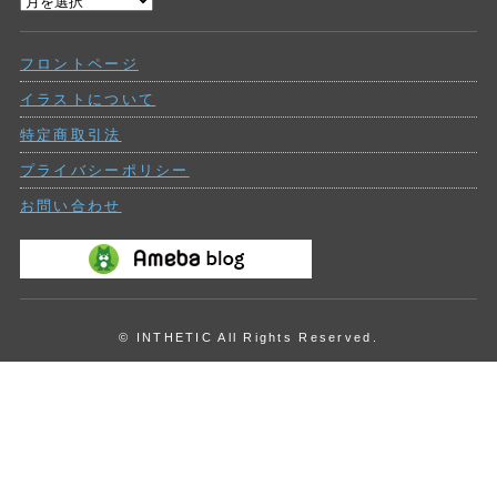
過
ー
去
の
フロントページ
投
稿
イラストについて
特定商取引法
プライバシーポリシー
お問い合わせ
© INTHETIC All Rights Reserved.