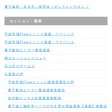
量子論的「生き方」研究会（オンラインサロン ）
セッション・講座
宇宙意識Flowメソッド講座：ベーシック
宇宙意識Flowメソッド講座：アドバンス
量子氣劫ヒーラー養成講座
個人セッションメニュー
法人向けサービス
お客様の声
宇宙意識Flowメソッド講座受講生の声
量子氣劫ヒーラー養成講座体験談
自分軸ビジネス起業講座体験談
量子論と脳科学ベースの引き寄せ理論講座【基礎】体験談