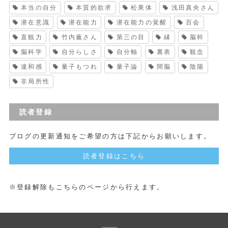
本当の自分
本質的欲求
松果体
浅田真央さん
潜在意識
潜在能力
潜在能力の覚醒
百会
直観力
竹内薫さん
第三の目
縁
脳幹
脳科学
自分らしさ
自分軸
裏表
観念
違和感
量子もつれ
量子論
間脳
陰陽
非局所性
読者登録
ブログの更新通知をご希望の方は下記からお願いします。
読者登録はこちら
※登録解除もこちらのページから行えます。