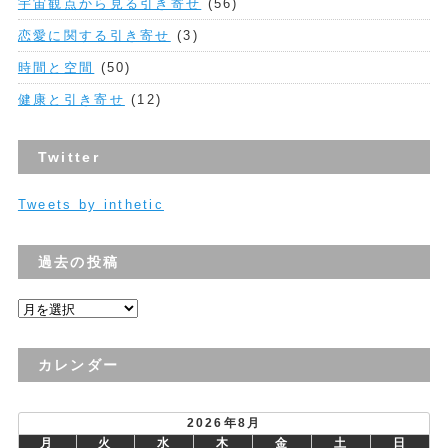
宇宙観点から見る引き寄せ
(56)
恋愛に関する引き寄せ
(3)
時間と空間
(50)
健康と引き寄せ
(12)
Twitter
Tweets by inthetic
過去の投稿
過
去
の
カレンダー
投
稿
2026年8月
月
火
水
木
金
土
日