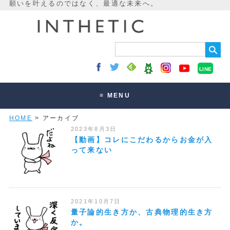
LINE
≡ MENU
HOME
> アーカイブ
未来最適化とは
2023年8月3日
講座・セッション
【動画】コレにこだわるからお金が入
って来ない
お客様の声
読みもの
オンラインサロン
2021年10月7日
量子論的生き方か、古典物理的生き方
か。