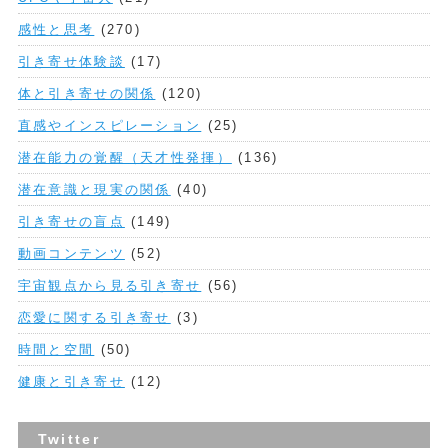
感性と思考
(270)
引き寄せ体験談
(17)
体と引き寄せの関係
(120)
直感やインスピレーション
(25)
潜在能力の覚醒（天才性発揮）
(136)
潜在意識と現実の関係
(40)
引き寄せの盲点
(149)
動画コンテンツ
(52)
宇宙観点から見る引き寄せ
(56)
恋愛に関する引き寄せ
(3)
時間と空間
(50)
健康と引き寄せ
(12)
Twitter