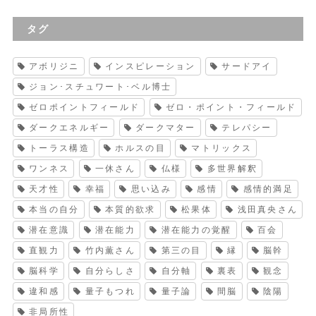
タグ
アボリジニ
インスピレーション
サードアイ
ジョン･スチュワート･ベル博士
ゼロポイントフィールド
ゼロ・ポイント・フィールド
ダークエネルギー
ダークマター
テレパシー
トーラス構造
ホルスの目
マトリックス
ワンネス
一休さん
仏様
多世界解釈
天才性
幸福
思い込み
感情
感情的満足
本当の自分
本質的欲求
松果体
浅田真央さん
潜在意識
潜在能力
潜在能力の覚醒
百会
直観力
竹内薫さん
第三の目
縁
脳幹
脳科学
自分らしさ
自分軸
裏表
観念
違和感
量子もつれ
量子論
間脳
陰陽
非局所性