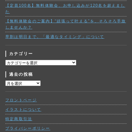
【定員100名】無料体験会、お申し込みが120名を超えまし
た
【無料体験会のご案内】“頑張って叶える”を、そろそろ手放
しませんか？
早割は明日まで。「最適なタイミング」について
カテゴリー
カ
テ
過去の投稿
ゴ
リ
過
ー
去
の
フロントページ
投
稿
イラストについて
特定商取引法
プライバシーポリシー