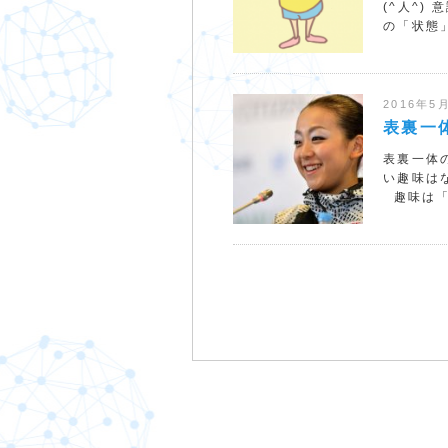
(^人^
の「状態
2016年5
表裏一
表裏一体
い趣味は
趣味は「