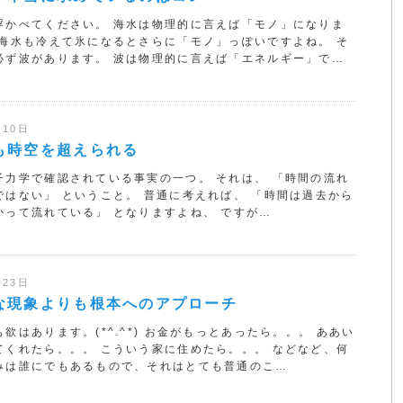
浮かべてください。 海水は物理的に言えば「モノ」になりま
の海水も冷えて氷になるとさらに「モノ」っぽいですよね。 そ
必ず波があります。 波は物理的に言えば「エネルギー」で…
月10日
も時空を超えられる
子力学で確認されている事実の一つ。 それは、 「時間の流れ
ではない」 ということ。 普通に考えれば、 「時間は過去から
かって流れている」 となりますよね、 ですが…
月23日
な現象よりも根本へのアプローチ
欲はあります。(*^.^*) お金がもっとあったら。。。 ああい
てくれたら。。。 こういう家に住めたら。。。 などなど、何
みは誰にでもあるもので、それはとても普通のこ…