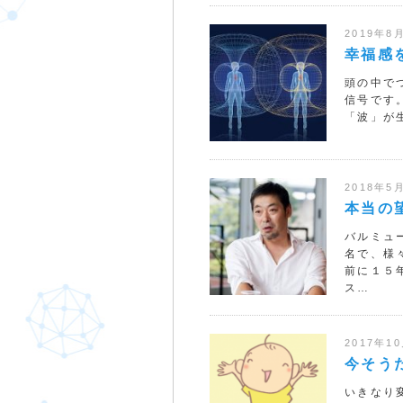
2019年8
幸福感
頭の中で
信号です
「波」が
2018年5
本当の
バルミュ
名で、様
前に１５
ス…
2017年1
今そう
いきなり