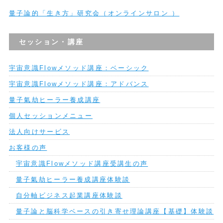
量子論的「生き方」研究会（オンラインサロン ）
セッション・講座
宇宙意識Flowメソッド講座：ベーシック
宇宙意識Flowメソッド講座：アドバンス
量子氣劫ヒーラー養成講座
個人セッションメニュー
法人向けサービス
お客様の声
宇宙意識Flowメソッド講座受講生の声
量子氣劫ヒーラー養成講座体験談
自分軸ビジネス起業講座体験談
量子論と脳科学ベースの引き寄せ理論講座【基礎】体験談