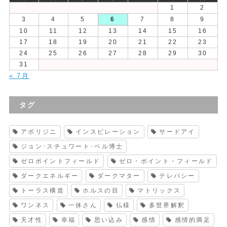
1
2
3
4
5
6
7
8
9
10
11
12
13
14
15
16
17
18
19
20
21
22
23
24
25
26
27
28
29
30
31
« 7月
タグ
アボリジニ
インスピレーション
サードアイ
ジョン･スチュワート･ベル博士
ゼロポイントフィールド
ゼロ・ポイント・フィールド
ダークエネルギー
ダークマター
テレパシー
トーラス構造
ホルスの目
マトリックス
ワンネス
一休さん
仏様
多世界解釈
天才性
幸福
思い込み
感情
感情的満足