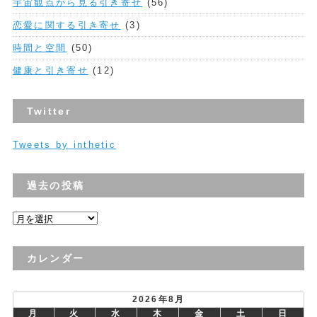
宇宙観点から見る引き寄せ
(56)
恋愛に関する引き寄せ
(3)
時間と空間
(50)
健康と引き寄せ
(12)
Twitter
Tweets by inthetic
過去の投稿
過
去
の
カレンダー
投
稿
2026年8月
月
火
水
木
金
土
日