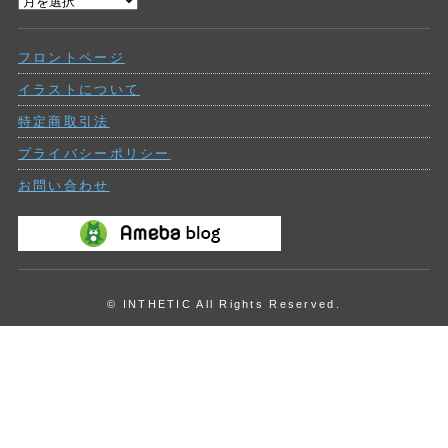
過
ー
去
の
フロントページ
投
稿
イラストについて
特定商取引法
プライバシーポリシー
お問い合わせ
© INTHETIC All Rights Reserved.