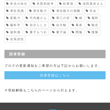
本当の自分
本質的欲求
松果体
浅田真央さん
潜在意識
潜在能力
潜在能力の覚醒
百会
直観力
竹内薫さん
第三の目
縁
脳幹
脳科学
自分らしさ
自分軸
裏表
観念
違和感
量子もつれ
量子論
間脳
陰陽
非局所性
読者登録
ブログの更新通知をご希望の方は下記からお願いします。
読者登録はこちら
※登録解除もこちらのページから行えます。