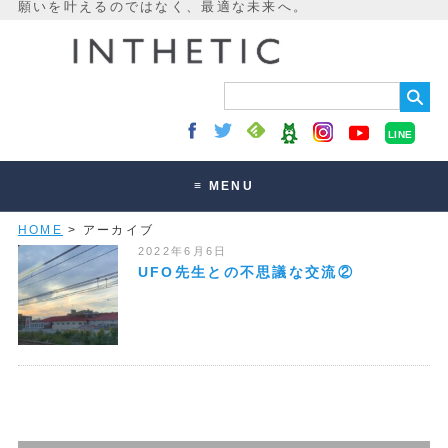
LINE
≡ MENU
HOME
> アーカイブ
未来最適化とは
2022年6月6日
講座・セッション
UFO先生との不思議な交流②
お客様の声
読みもの
オンラインサロン