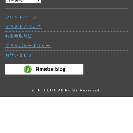
過
ー
去
の
フロントページ
投
稿
イラストについて
特定商取引法
プライバシーポリシー
お問い合わせ
© INTHETIC All Rights Reserved.