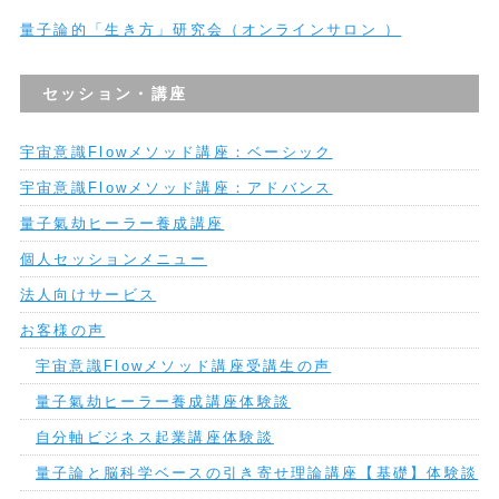
量子論的「生き方」研究会（オンラインサロン ）
セッション・講座
宇宙意識Flowメソッド講座：ベーシック
宇宙意識Flowメソッド講座：アドバンス
量子氣劫ヒーラー養成講座
個人セッションメニュー
法人向けサービス
お客様の声
宇宙意識Flowメソッド講座受講生の声
量子氣劫ヒーラー養成講座体験談
自分軸ビジネス起業講座体験談
量子論と脳科学ベースの引き寄せ理論講座【基礎】体験談