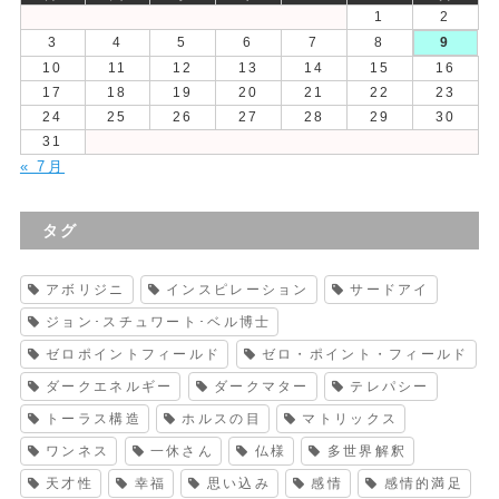
1
2
3
4
5
6
7
8
9
10
11
12
13
14
15
16
17
18
19
20
21
22
23
24
25
26
27
28
29
30
31
« 7月
タグ
アボリジニ
インスピレーション
サードアイ
ジョン･スチュワート･ベル博士
ゼロポイントフィールド
ゼロ・ポイント・フィールド
ダークエネルギー
ダークマター
テレパシー
トーラス構造
ホルスの目
マトリックス
ワンネス
一休さん
仏様
多世界解釈
天才性
幸福
思い込み
感情
感情的満足