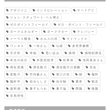
アボリジニ
インスピレーション
サードアイ
ジョン･スチュワート･ベル博士
ゼロポイントフィールド
ゼロ・ポイント・フィールド
ダークエネルギー
ダークマター
テレパシー
トーラス構造
ホルスの目
マトリックス
ワンネス
一休さん
仏様
多世界解釈
天才性
幸福
思い込み
感情
感情的満足
本当の自分
本質的欲求
松果体
浅田真央さん
潜在意識
潜在能力
潜在能力の覚醒
百会
直観力
竹内薫さん
第三の目
縁
脳幹
脳科学
自分らしさ
自分軸
裏表
観念
違和感
量子もつれ
量子論
間脳
陰陽
非局所性