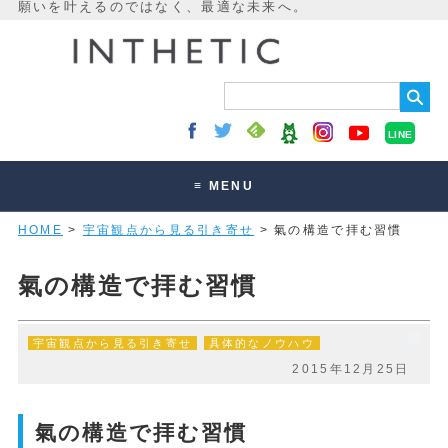
LINE
≡ MENU
HOME
>
宇宙観点から見る引き寄せ
> 氣の構造で拝む習慣
未来最適化とは
講座・セッション
氣の構造で拝む習慣
お客様の声
宇宙観点から見る引き寄せ
具体的なノウハウ
読みもの
2015年12月25日
オンラインサロン
氣の構造で拝む習慣