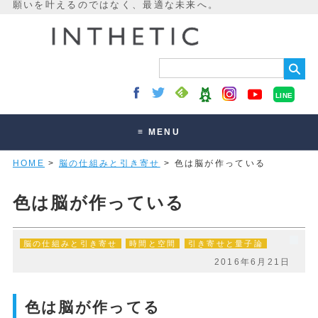
LINE
≡ MENU
HOME
>
脳の仕組みと引き寄せ
> 色は脳が作っている
未来最適化とは
講座・セッション
色は脳が作っている
お客様の声
脳の仕組みと引き寄せ
時間と空間
引き寄せと量子論
読みもの
2016年6月21日
オンラインサロン
色は脳が作ってる