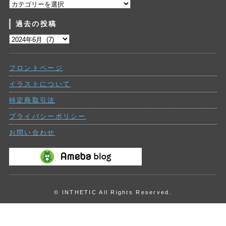
カ
テ
過去の投稿
ゴ
リ
過
ー
去
の
フロントページ
投
稿
イラストについて
特定商取引法
プライバシーポリシー
お問い合わせ
© INTHETIC All Rights Reserved.