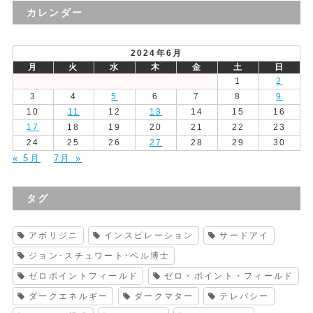
の
カレンダー
投
稿
2024年6月
月
火
水
木
金
土
日
1
2
3
4
5
6
7
8
9
10
11
12
13
14
15
16
17
18
19
20
21
22
23
24
25
26
27
28
29
30
« 5月
7月 »
タグ
アボリジニ
インスピレーション
サードアイ
ジョン･スチュワート･ベル博士
ゼロポイントフィールド
ゼロ・ポイント・フィールド
ダークエネルギー
ダークマター
テレパシー