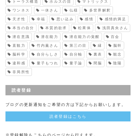
トーラス構造
ホルスの目
マトリックス
ワンネス
一休さん
仏様
多世界解釈
天才性
幸福
思い込み
感情
感情的満足
本当の自分
本質的欲求
松果体
浅田真央さん
潜在意識
潜在能力
潜在能力の覚醒
百会
直観力
竹内薫さん
第三の目
縁
脳幹
脳科学
自分らしさ
自分軸
裏表
観念
違和感
量子もつれ
量子論
間脳
陰陽
非局所性
読者登録
ブログの更新通知をご希望の方は下記からお願いします。
読者登録はこちら
※登録解除もこちらのページから行えます。