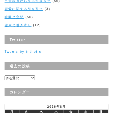
宇宙観点から見る引き寄せ
(56)
恋愛に関する引き寄せ
(3)
時間と空間
(50)
健康と引き寄せ
(12)
Twitter
Tweets by inthetic
過去の投稿
過
去
の
カレンダー
投
稿
2026年8月
月
火
水
木
金
土
日