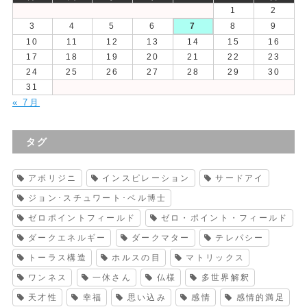
1
2
3
4
5
6
7
8
9
10
11
12
13
14
15
16
17
18
19
20
21
22
23
24
25
26
27
28
29
30
31
« 7月
タグ
アボリジニ
インスピレーション
サードアイ
ジョン･スチュワート･ベル博士
ゼロポイントフィールド
ゼロ・ポイント・フィールド
ダークエネルギー
ダークマター
テレパシー
トーラス構造
ホルスの目
マトリックス
ワンネス
一休さん
仏様
多世界解釈
天才性
幸福
思い込み
感情
感情的満足