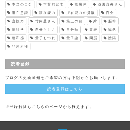
本当の自分
本質的欲求
松果体
浅田真央さん
潜在意識
潜在能力
潜在能力の覚醒
百会
直観力
竹内薫さん
第三の目
縁
脳幹
脳科学
自分らしさ
自分軸
裏表
観念
違和感
量子もつれ
量子論
間脳
陰陽
非局所性
読者登録
ブログの更新通知をご希望の方は下記からお願いします。
読者登録はこちら
※登録解除もこちらのページから行えます。