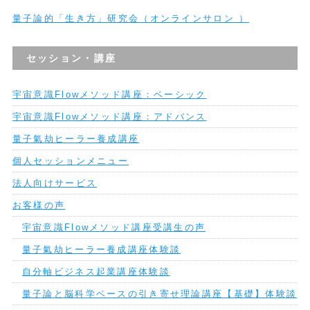
量子論的「生き方」研究会（オンラインサロン ）
セッション・講座
宇宙意識Flowメソッド講座：ベーシック
宇宙意識Flowメソッド講座：アドバンス
量子氣劫ヒーラー養成講座
個人セッションメニュー
法人向けサービス
お客様の声
宇宙意識Flowメソッド講座受講生の声
量子氣劫ヒーラー養成講座体験談
自分軸ビジネス起業講座体験談
量子論と脳科学ベースの引き寄せ理論講座【基礎】体験談