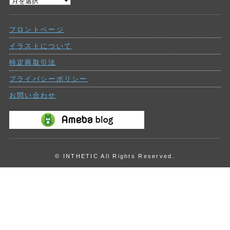
過
ー
去
の
フロントページ
投
稿
イラストについて
特定商取引法
プライバシーポリシー
お問い合わせ
© INTHETIC All Rights Reserved.