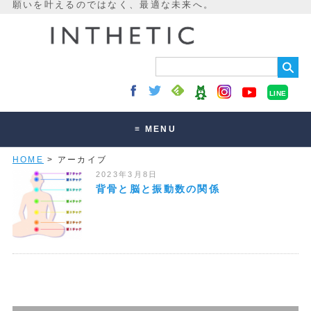
LINE
≡ MENU
HOME
> アーカイブ
未来最適化とは
2023年3月8日
講座・セッション
背骨と脳と振動数の関係
お客様の声
読みもの
オンラインサロン