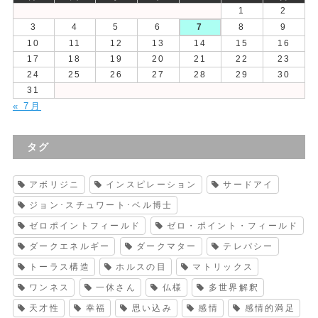
1
2
3
4
5
6
7
8
9
10
11
12
13
14
15
16
17
18
19
20
21
22
23
24
25
26
27
28
29
30
31
« 7月
タグ
アボリジニ
インスピレーション
サードアイ
ジョン･スチュワート･ベル博士
ゼロポイントフィールド
ゼロ・ポイント・フィールド
ダークエネルギー
ダークマター
テレパシー
トーラス構造
ホルスの目
マトリックス
ワンネス
一休さん
仏様
多世界解釈
天才性
幸福
思い込み
感情
感情的満足