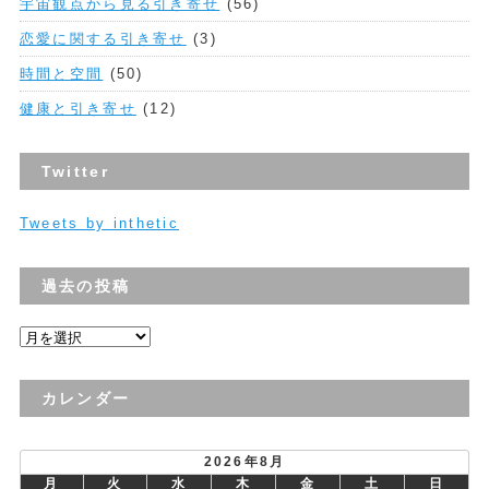
宇宙観点から見る引き寄せ
(56)
恋愛に関する引き寄せ
(3)
時間と空間
(50)
健康と引き寄せ
(12)
Twitter
Tweets by inthetic
過去の投稿
過
去
の
カレンダー
投
稿
2026年8月
月
火
水
木
金
土
日