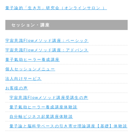
量子論的「生き方」研究会（オンラインサロン ）
セッション・講座
宇宙意識Flowメソッド講座：ベーシック
宇宙意識Flowメソッド講座：アドバンス
量子氣劫ヒーラー養成講座
個人セッションメニュー
法人向けサービス
お客様の声
宇宙意識Flowメソッド講座受講生の声
量子氣劫ヒーラー養成講座体験談
自分軸ビジネス起業講座体験談
量子論と脳科学ベースの引き寄せ理論講座【基礎】体験談