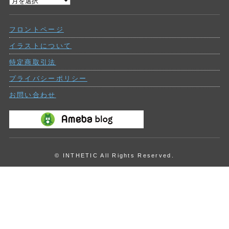
過
ー
去
の
フロントページ
投
稿
イラストについて
特定商取引法
プライバシーポリシー
お問い合わせ
© INTHETIC All Rights Reserved.