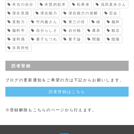
本当の自分
本質的欲求
松果体
浅田真央さん
潜在意識
潜在能力
潜在能力の覚醒
百会
直観力
竹内薫さん
第三の目
縁
脳幹
脳科学
自分らしさ
自分軸
裏表
観念
違和感
量子もつれ
量子論
間脳
陰陽
非局所性
読者登録
ブログの更新通知をご希望の方は下記からお願いします。
読者登録はこちら
※登録解除もこちらのページから行えます。