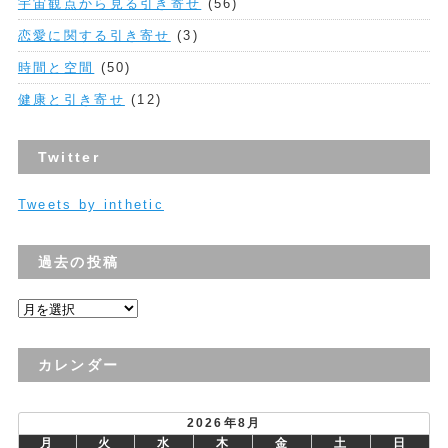
宇宙観点から見る引き寄せ
(56)
恋愛に関する引き寄せ
(3)
時間と空間
(50)
健康と引き寄せ
(12)
Twitter
Tweets by inthetic
過去の投稿
過
去
の
カレンダー
投
稿
2026年8月
月
火
水
木
金
土
日