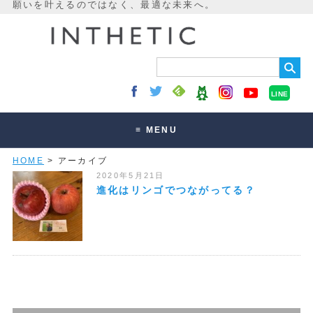
LINE
≡ MENU
HOME
> アーカイブ
未来最適化とは
2020年5月21日
講座・セッション
進化はリンゴでつながってる？
お客様の声
読みもの
オンラインサロン