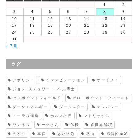
1
2
3
4
5
6
7
8
9
10
11
12
13
14
15
16
17
18
19
20
21
22
23
24
25
26
27
28
29
30
31
« 7月
タグ
アボリジニ
インスピレーション
サードアイ
ジョン･スチュワート･ベル博士
ゼロポイントフィールド
ゼロ・ポイント・フィールド
ダークエネルギー
ダークマター
テレパシー
トーラス構造
ホルスの目
マトリックス
ワンネス
一休さん
仏様
多世界解釈
天才性
幸福
思い込み
感情
感情的満足