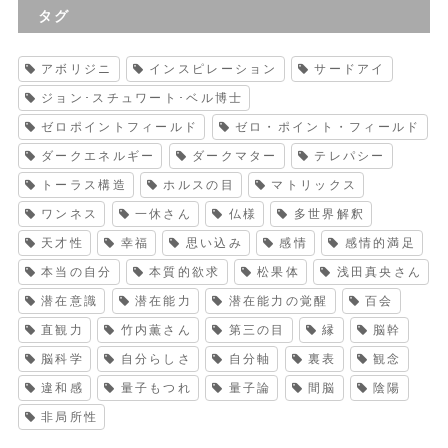
タグ
アボリジニ
インスピレーション
サードアイ
ジョン･スチュワート･ベル博士
ゼロポイントフィールド
ゼロ・ポイント・フィールド
ダークエネルギー
ダークマター
テレパシー
トーラス構造
ホルスの目
マトリックス
ワンネス
一休さん
仏様
多世界解釈
天才性
幸福
思い込み
感情
感情的満足
本当の自分
本質的欲求
松果体
浅田真央さん
潜在意識
潜在能力
潜在能力の覚醒
百会
直観力
竹内薫さん
第三の目
縁
脳幹
脳科学
自分らしさ
自分軸
裏表
観念
違和感
量子もつれ
量子論
間脳
陰陽
非局所性