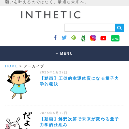
LINE
≡ MENU
HOME
> アーカイブ
未来最適化とは
2025年1月27日
講座・セッション
【動画】圧倒的幸運体質になる量子力
学的秘訣
お客様の声
読みもの
オンラインサロン
2024年5月12日
【動画】解釈次第で未来が変わる量子
力学的仕組み