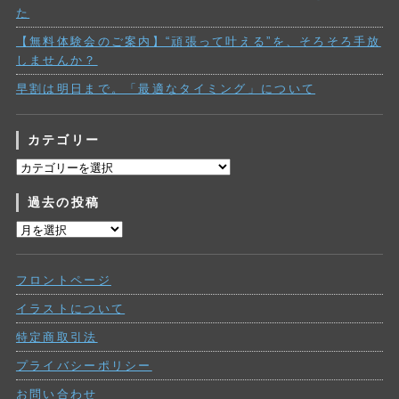
た
【無料体験会のご案内】“頑張って叶える”を、そろそろ手放
しませんか？
早割は明日まで。「最適なタイミング」について
カテゴリー
カ
テ
過去の投稿
ゴ
リ
過
ー
去
の
フロントページ
投
稿
イラストについて
特定商取引法
プライバシーポリシー
お問い合わせ