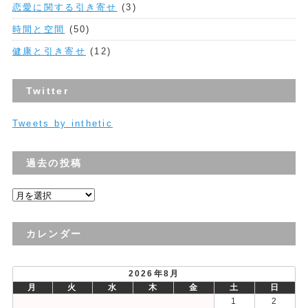
恋愛に関する引き寄せ
(3)
時間と空間
(50)
健康と引き寄せ
(12)
Twitter
Tweets by inthetic
過去の投稿
過
去
の
カレンダー
投
稿
2026年8月
月
火
水
木
金
土
日
1
2