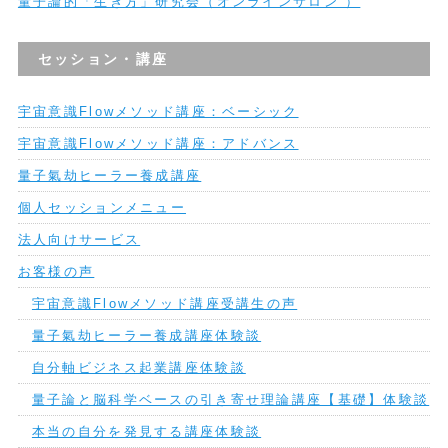
量子論的「生き方」研究会（オンラインサロン ）
セッション・講座
宇宙意識Flowメソッド講座：ベーシック
宇宙意識Flowメソッド講座：アドバンス
量子氣劫ヒーラー養成講座
個人セッションメニュー
法人向けサービス
お客様の声
宇宙意識Flowメソッド講座受講生の声
量子氣劫ヒーラー養成講座体験談
自分軸ビジネス起業講座体験談
量子論と脳科学ベースの引き寄せ理論講座【基礎】体験談
本当の自分を発見する講座体験談