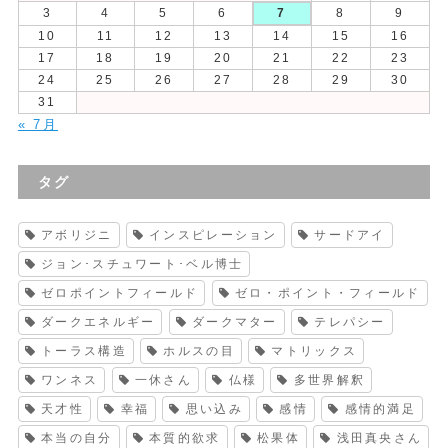
3
4
5
6
7
8
9
10
11
12
13
14
15
16
17
18
19
20
21
22
23
24
25
26
27
28
29
30
31
« 7月
タグ
アボリジニ
インスピレーション
サードアイ
ジョン･スチュワート･ベル博士
ゼロポイントフィールド
ゼロ・ポイント・フィールド
ダークエネルギー
ダークマター
テレパシー
トーラス構造
ホルスの目
マトリックス
ワンネス
一休さん
仏様
多世界解釈
天才性
幸福
思い込み
感情
感情的満足
本当の自分
本質的欲求
松果体
浅田真央さん