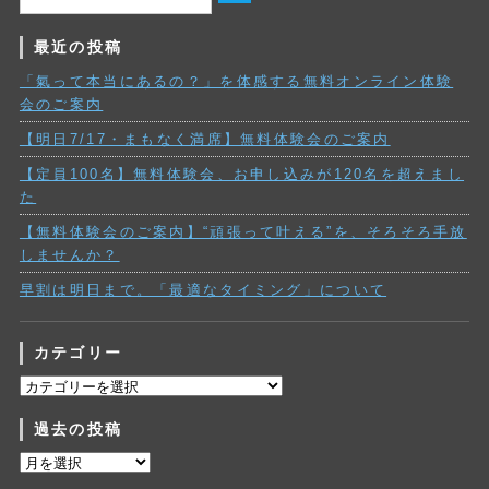
最近の投稿
「氣って本当にあるの？」を体感する無料オンライン体験
会のご案内
【明日7/17・まもなく満席】無料体験会のご案内
【定員100名】無料体験会、お申し込みが120名を超えまし
た
【無料体験会のご案内】“頑張って叶える”を、そろそろ手放
しませんか？
早割は明日まで。「最適なタイミング」について
カテゴリー
カ
テ
過去の投稿
ゴ
リ
過
ー
去