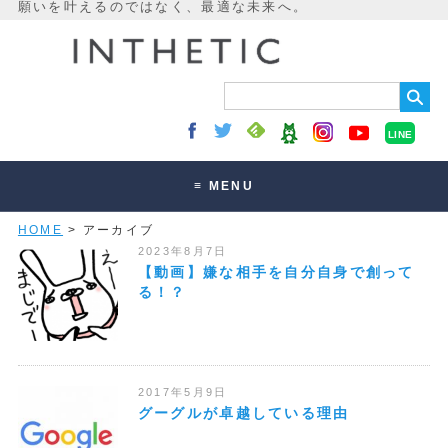
LINE
≡ MENU
HOME
> アーカイブ
未来最適化とは
2023年8月7日
講座・セッション
【動画】嫌な相手を自分自身で創って
る！？
お客様の声
読みもの
オンラインサロン
2017年5月9日
グーグルが卓越している理由