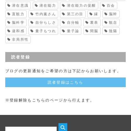
潜在意識
潜在能力
潜在能力の覚醒
百会
直観力
竹内薫さん
第三の目
縁
脳幹
脳科学
自分らしさ
自分軸
裏表
観念
違和感
量子もつれ
量子論
間脳
陰陽
非局所性
読者登録
ブログの更新通知をご希望の方は下記からお願いします。
読者登録はこちら
※登録解除もこちらのページから行えます。