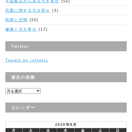
宇宙観点から見る引き寄せ
(56)
恋愛に関する引き寄せ
(3)
時間と空間
(50)
健康と引き寄せ
(12)
Twitter
Tweets by inthetic
過去の投稿
過
去
の
カレンダー
投
稿
2026年8月
月
火
水
木
金
土
日