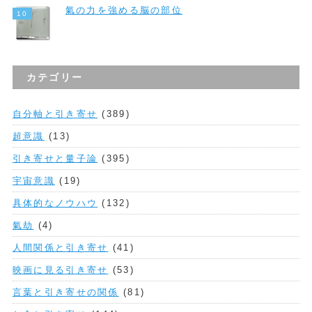
氣の力を強める脳の部位
カテゴリー
自分軸と引き寄せ
(389)
超意識
(13)
引き寄せと量子論
(395)
宇宙意識
(19)
具体的なノウハウ
(132)
氣劫
(4)
人間関係と引き寄せ
(41)
映画に見る引き寄せ
(53)
言葉と引き寄せの関係
(81)