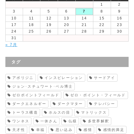
1
2
3
4
5
6
7
8
9
10
11
12
13
14
15
16
17
18
19
20
21
22
23
24
25
26
27
28
29
30
31
« 7月
タグ
アボリジニ
インスピレーション
サードアイ
ジョン･スチュワート･ベル博士
ゼロポイントフィールド
ゼロ・ポイント・フィールド
ダークエネルギー
ダークマター
テレパシー
トーラス構造
ホルスの目
マトリックス
ワンネス
一休さん
仏様
多世界解釈
天才性
幸福
思い込み
感情
感情的満足