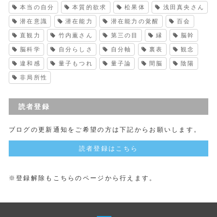
本当の自分
本質的欲求
松果体
浅田真央さん
潜在意識
潜在能力
潜在能力の覚醒
百会
直観力
竹内薫さん
第三の目
縁
脳幹
脳科学
自分らしさ
自分軸
裏表
観念
違和感
量子もつれ
量子論
間脳
陰陽
非局所性
読者登録
ブログの更新通知をご希望の方は下記からお願いします。
読者登録はこちら
※登録解除もこちらのページから行えます。