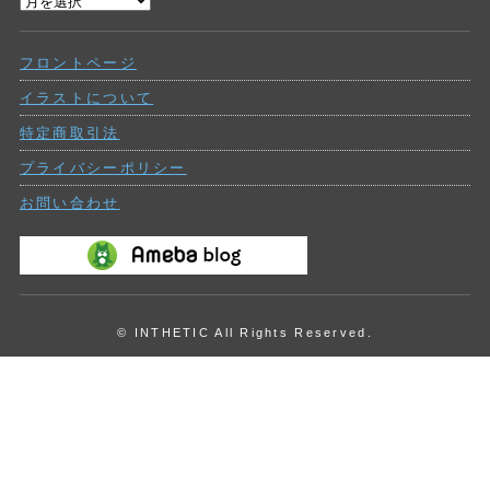
過
ー
去
の
フロントページ
投
稿
イラストについて
特定商取引法
プライバシーポリシー
お問い合わせ
© INTHETIC All Rights Reserved.