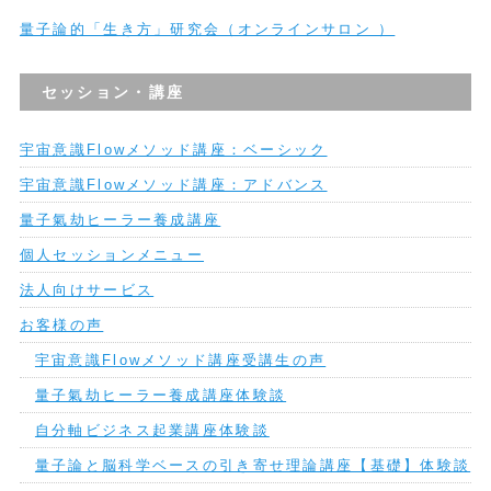
量子論的「生き方」研究会（オンラインサロン ）
セッション・講座
宇宙意識Flowメソッド講座：ベーシック
宇宙意識Flowメソッド講座：アドバンス
量子氣劫ヒーラー養成講座
個人セッションメニュー
法人向けサービス
お客様の声
宇宙意識Flowメソッド講座受講生の声
量子氣劫ヒーラー養成講座体験談
自分軸ビジネス起業講座体験談
量子論と脳科学ベースの引き寄せ理論講座【基礎】体験談