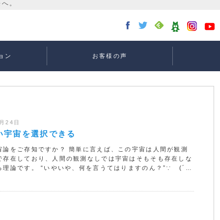
ョン
お客様の声
講座：
講座：
講座
ー
0月24日
い宇宙を選択できる
宙論をご存知ですか？ 簡単に言えば、この宇宙は人間が観測
で存在しており、人間の観測なしでは宇宙はそもそも存在しな
る理論です。 “いやいや、何を言うてはりますのん？”∵ゞ(´…