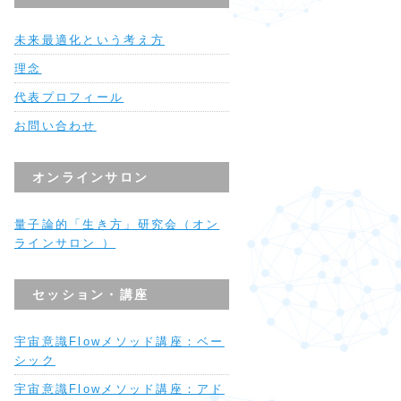
未来最適化という考え方
理念
代表プロフィール
お問い合わせ
オンラインサロン
量子論的「生き方」研究会（オン
ラインサロン ）
セッション・講座
宇宙意識Flowメソッド講座：ベー
シック
宇宙意識Flowメソッド講座：アド