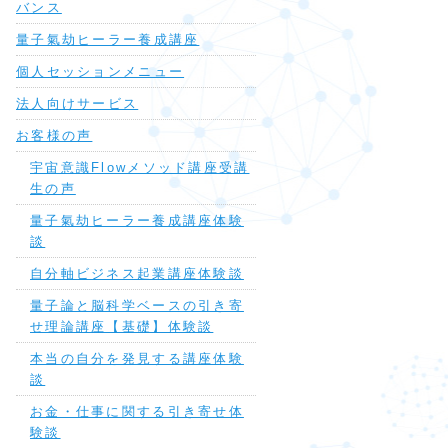
バンス
量子氣劫ヒーラー養成講座
個人セッションメニュー
法人向けサービス
お客様の声
宇宙意識Flowメソッド講座受講
生の声
量子氣劫ヒーラー養成講座体験
談
自分軸ビジネス起業講座体験談
量子論と脳科学ベースの引き寄
せ理論講座【基礎】体験談
本当の自分を発見する講座体験
談
お金・仕事に関する引き寄せ体
験談