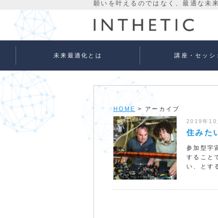
未来最適化とは
講座・セッシ
未来最適化という考え方
代表プロフィール
理念
宇宙意識Flowメソッド
宇宙意識Flowメソッド
量子氣劫ヒーラー養成
個人セッションメニュ
法人向けサービス
ベーシック
アドバンス
HOME
> アーカイブ
2019年1
住みた
参加型宇
すること
い、とす