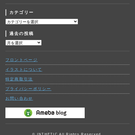
カテゴリー
カ
テ
過去の投稿
ゴ
リ
過
ー
去
の
フロントページ
投
稿
イラストについて
特定商取引法
プライバシーポリシー
お問い合わせ
© INTHETIC All Rights Reserved.