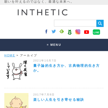
LINE
≡ MENU
HOME
> アーカイブ
未来最適化とは
2021年10月7日
講座・セッション
量子論的生き方か、古典物理的生き方
か。
お客様の声
読みもの
オンラインサロン
2017年7月8日
楽しい人生を引き寄せる秘訣