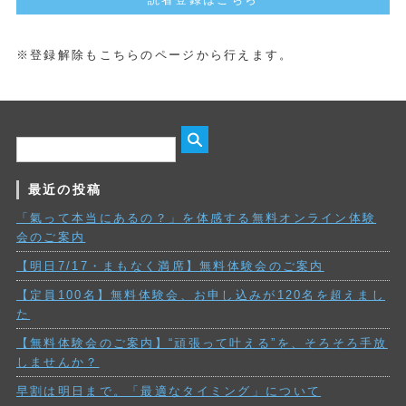
※登録解除もこちらのページから行えます。
最近の投稿
「氣って本当にあるの？」を体感する無料オンライン体験
会のご案内
【明日7/17・まもなく満席】無料体験会のご案内
【定員100名】無料体験会、お申し込みが120名を超えまし
た
【無料体験会のご案内】“頑張って叶える”を、そろそろ手放
しませんか？
早割は明日まで。「最適なタイミング」について