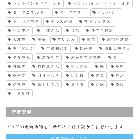
ゼロポイントフィールド
ゼロ・ポイント・フィールド
ダークエネルギー
ダークマター
テレパシー
トーラス構造
ホルスの目
マトリックス
ワンネス
一休さん
仏様
多世界解釈
天才性
幸福
思い込み
感情
感情的満足
本当の自分
本質的欲求
松果体
浅田真央さん
潜在意識
潜在能力
潜在能力の覚醒
百会
直観力
竹内薫さん
第三の目
縁
脳幹
脳科学
自分らしさ
自分軸
裏表
観念
違和感
量子もつれ
量子論
間脳
陰陽
非局所性
読者登録
ブログの更新通知をご希望の方は下記からお願いします。
読者登録はこちら