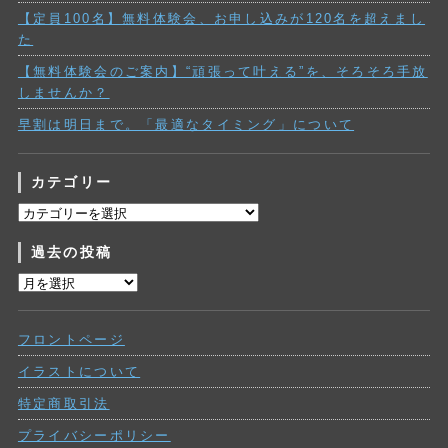
【定員100名】無料体験会、お申し込みが120名を超えまし
た
【無料体験会のご案内】“頑張って叶える”を、そろそろ手放
しませんか？
早割は明日まで。「最適なタイミング」について
カテゴリー
カ
テ
過去の投稿
ゴ
リ
過
ー
去
の
フロントページ
投
稿
イラストについて
特定商取引法
プライバシーポリシー