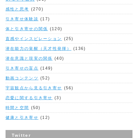
感性と思考
(270)
引き寄せ体験談
(17)
体と引き寄せの関係
(120)
直感やインスピレーション
(25)
潜在能力の覚醒（天才性発揮）
(136)
潜在意識と現実の関係
(40)
引き寄せの盲点
(149)
動画コンテンツ
(52)
宇宙観点から見る引き寄せ
(56)
恋愛に関する引き寄せ
(3)
時間と空間
(50)
健康と引き寄せ
(12)
Twitter