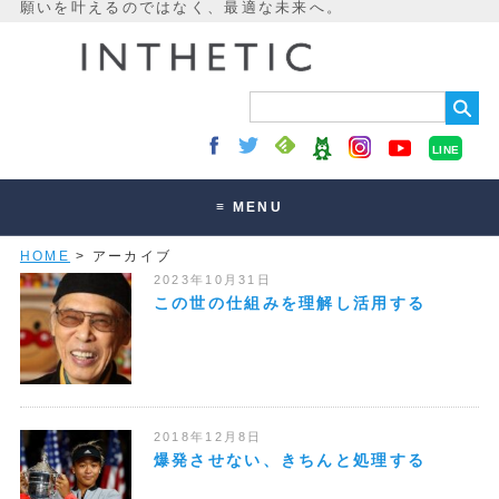
LINE
≡ MENU
HOME
> アーカイブ
未来最適化とは
2023年10月31日
講座・セッション
この世の仕組みを理解し活用する
お客様の声
読みもの
オンラインサロン
2018年12月8日
爆発させない、きちんと処理する