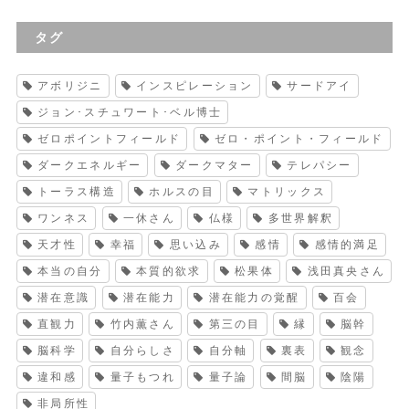
タグ
アボリジニ
インスピレーション
サードアイ
ジョン･スチュワート･ベル博士
ゼロポイントフィールド
ゼロ・ポイント・フィールド
ダークエネルギー
ダークマター
テレパシー
トーラス構造
ホルスの目
マトリックス
ワンネス
一休さん
仏様
多世界解釈
天才性
幸福
思い込み
感情
感情的満足
本当の自分
本質的欲求
松果体
浅田真央さん
潜在意識
潜在能力
潜在能力の覚醒
百会
直観力
竹内薫さん
第三の目
縁
脳幹
脳科学
自分らしさ
自分軸
裏表
観念
違和感
量子もつれ
量子論
間脳
陰陽
非局所性