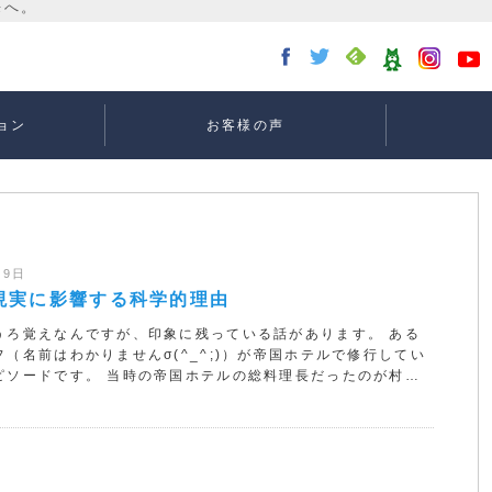
ョン
お客様の声
講座：
講座：
講座
ー
月9日
現実に影響する科学的理由
うろ覚えなんですが、印象に残っている話があります。 ある
（名前はわかりませんσ(^_^;)）が帝国ホテルで修行してい
ピソードです。 当時の帝国ホテルの総料理長だったのが村…