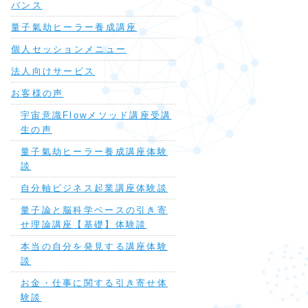
バンス
量子氣劫ヒーラー養成講座
個人セッションメニュー
法人向けサービス
お客様の声
宇宙意識Flowメソッド講座受講
生の声
量子氣劫ヒーラー養成講座体験
談
自分軸ビジネス起業講座体験談
量子論と脳科学ベースの引き寄
せ理論講座【基礎】体験談
本当の自分を発見する講座体験
談
お金・仕事に関する引き寄せ体
験談