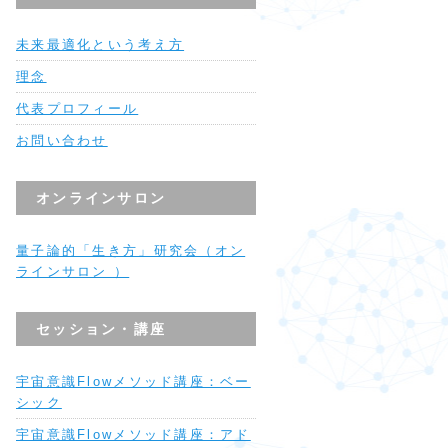
未来最適化という考え方
理念
代表プロフィール
お問い合わせ
オンラインサロン
量子論的「生き方」研究会（オン
ラインサロン ）
セッション・講座
宇宙意識Flowメソッド講座：ベー
シック
宇宙意識Flowメソッド講座：アド