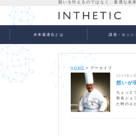
未来最適化とは
講座・セッシ
未来最適化という考え方
代表プロフィール
理念
宇宙意識Flowメソッド
宇宙意識Flowメソッド
量子氣劫ヒーラー養成
個人セッションメニュ
法人向けサービス
ベーシック
アドバンス
HOME
> アーカイブ
2023年2
想いが
ちょっと
有名シェフ
た時のエ