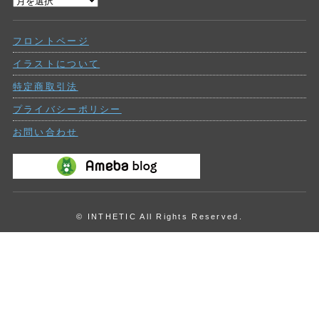
過
ー
去
の
フロントページ
投
稿
イラストについて
特定商取引法
プライバシーポリシー
お問い合わせ
© INTHETIC All Rights Reserved.