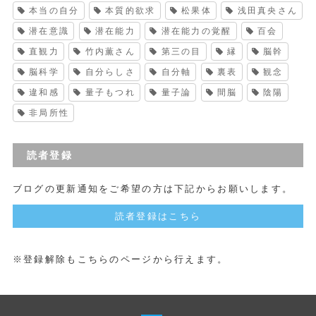
本当の自分
本質的欲求
松果体
浅田真央さん
潜在意識
潜在能力
潜在能力の覚醒
百会
直観力
竹内薫さん
第三の目
縁
脳幹
脳科学
自分らしさ
自分軸
裏表
観念
違和感
量子もつれ
量子論
間脳
陰陽
非局所性
読者登録
ブログの更新通知をご希望の方は下記からお願いします。
読者登録はこちら
※登録解除もこちらのページから行えます。