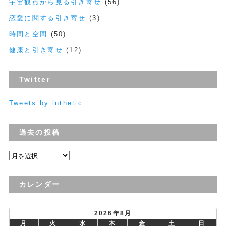
宇宙観点から見る引き寄せ
(56)
恋愛に関する引き寄せ
(3)
時間と空間
(50)
健康と引き寄せ
(12)
Twitter
Tweets by inthetic
過去の投稿
過
去
の
カレンダー
投
稿
2026年8月
月
火
水
木
金
土
日