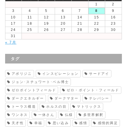
1
2
3
4
5
6
7
8
9
10
11
12
13
14
15
16
17
18
19
20
21
22
23
24
25
26
27
28
29
30
31
« 7月
タグ
アボリジニ
インスピレーション
サードアイ
ジョン･スチュワート･ベル博士
ゼロポイントフィールド
ゼロ・ポイント・フィールド
ダークエネルギー
ダークマター
テレパシー
トーラス構造
ホルスの目
マトリックス
ワンネス
一休さん
仏様
多世界解釈
天才性
幸福
思い込み
感情
感情的満足