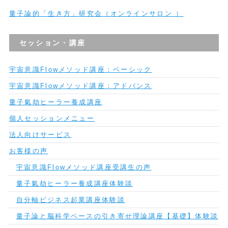
量子論的「生き方」研究会（オンラインサロン ）
セッション・講座
宇宙意識Flowメソッド講座：ベーシック
宇宙意識Flowメソッド講座：アドバンス
量子氣劫ヒーラー養成講座
個人セッションメニュー
法人向けサービス
お客様の声
宇宙意識Flowメソッド講座受講生の声
量子氣劫ヒーラー養成講座体験談
自分軸ビジネス起業講座体験談
量子論と脳科学ベースの引き寄せ理論講座【基礎】体験談