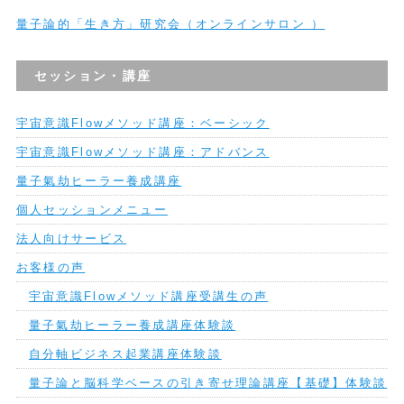
量子論的「生き方」研究会（オンラインサロン ）
セッション・講座
宇宙意識Flowメソッド講座：ベーシック
宇宙意識Flowメソッド講座：アドバンス
量子氣劫ヒーラー養成講座
個人セッションメニュー
法人向けサービス
お客様の声
宇宙意識Flowメソッド講座受講生の声
量子氣劫ヒーラー養成講座体験談
自分軸ビジネス起業講座体験談
量子論と脳科学ベースの引き寄せ理論講座【基礎】体験談