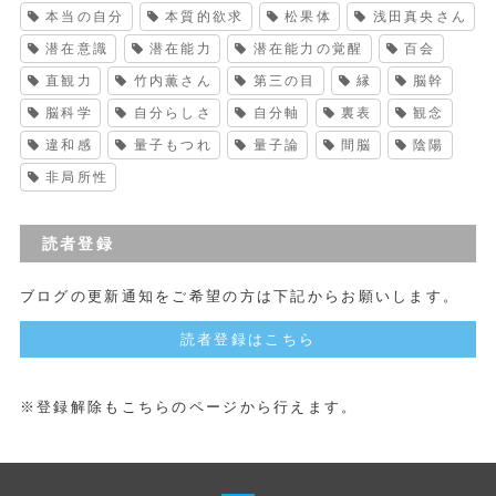
本当の自分
本質的欲求
松果体
浅田真央さん
潜在意識
潜在能力
潜在能力の覚醒
百会
直観力
竹内薫さん
第三の目
縁
脳幹
脳科学
自分らしさ
自分軸
裏表
観念
違和感
量子もつれ
量子論
間脳
陰陽
非局所性
読者登録
ブログの更新通知をご希望の方は下記からお願いします。
読者登録はこちら
※登録解除もこちらのページから行えます。