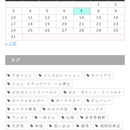
1
2
3
4
5
6
7
8
9
10
11
12
13
14
15
16
17
18
19
20
21
22
23
24
25
26
27
28
29
30
31
« 7月
タグ
アボリジニ
インスピレーション
サードアイ
ジョン･スチュワート･ベル博士
ゼロポイントフィールド
ゼロ・ポイント・フィールド
ダークエネルギー
ダークマター
テレパシー
トーラス構造
ホルスの目
マトリックス
ワンネス
一休さん
仏様
多世界解釈
天才性
幸福
思い込み
感情
感情的満足