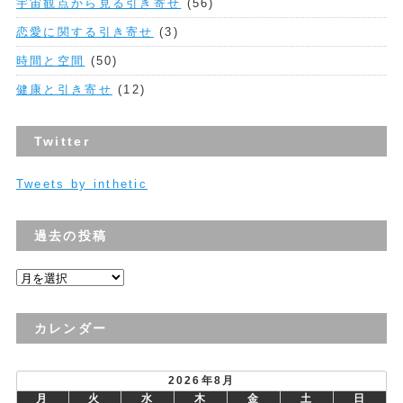
宇宙観点から見る引き寄せ
(56)
恋愛に関する引き寄せ
(3)
時間と空間
(50)
健康と引き寄せ
(12)
Twitter
Tweets by inthetic
過去の投稿
過
去
の
カレンダー
投
稿
2026年8月
月
火
水
木
金
土
日