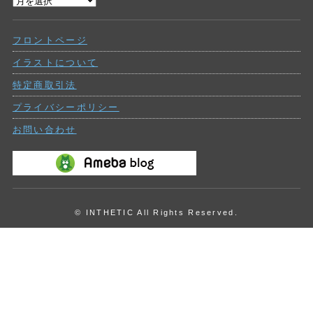
過
ー
去
の
フロントページ
投
稿
イラストについて
特定商取引法
プライバシーポリシー
お問い合わせ
© INTHETIC All Rights Reserved.