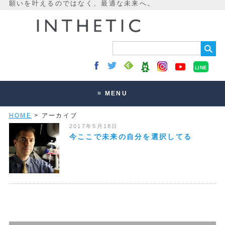
LINE
≡ MENU
HOME
> アーカイブ
未来最適化とは
2017年5月18日
講座・セッション
今ここで未来の自分を選択してる
お客様の声
読みもの
オンラインサロン