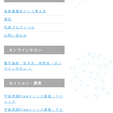
未来最適化という考え方
理念
代表プロフィール
お問い合わせ
オンラインサロン
量子論的「生き方」研究会（オン
ラインサロン ）
セッション・講座
宇宙意識Flowメソッド講座：ベー
シック
宇宙意識Flowメソッド講座：アド