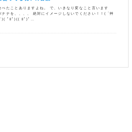
食べたことありますよね。 で、いきなり変なこと言います
バナナを、、、、 絶対にイメージしないでください！！( ´艸
)( ﾟﾛﾟ)(( ﾛﾟ)ﾟ…