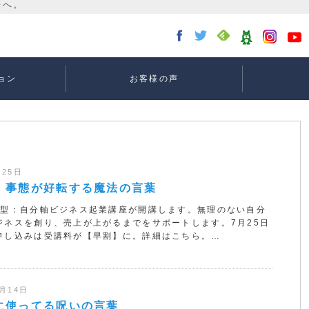
ョン
お客様の声
講座：
講座：
講座
ー
月25日
】事態が好転する魔法の言葉
証型：自分軸ビジネス起業講座が開講します。無理のない自分
ジネスを創り、売上が上がるまでをサポートします。7月25日
申し込みは受講料が【早割】に。詳細はこちら。…
2月14日
に使ってる呪いの言葉