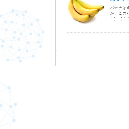
バナナは
が、この
｀) ( ﾟ-ﾟ