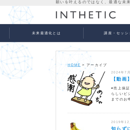
未来最適化とは
講座・セッシ
未来最適化という考え方
代表プロフィール
理念
宇宙意識Flowメソッド
宇宙意識Flowメソッド
量子氣劫ヒーラー養成
個人セッションメニュ
法人向けサービス
ベーシック
アドバンス
HOME
> アーカイブ
2024年7
【動画
◉売上保
らしいビ
までのお
2019年1
知らず