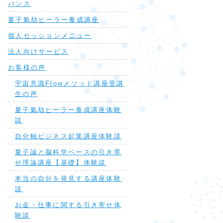
バンス
量子氣劫ヒーラー養成講座
個人セッションメニュー
法人向けサービス
お客様の声
宇宙意識Flowメソッド講座受講
生の声
量子氣劫ヒーラー養成講座体験
談
自分軸ビジネス起業講座体験談
量子論と脳科学ベースの引き寄
せ理論講座【基礎】体験談
本当の自分を発見する講座体験
談
お金・仕事に関する引き寄せ体
験談