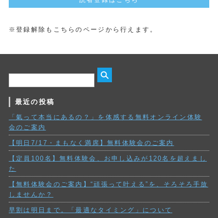
※登録解除もこちらのページから行えます。
最近の投稿
「氣って本当にあるの？」を体感する無料オンライン体験
会のご案内
【明日7/17・まもなく満席】無料体験会のご案内
【定員100名】無料体験会、お申し込みが120名を超えまし
た
【無料体験会のご案内】“頑張って叶える”を、そろそろ手放
しませんか？
早割は明日まで。「最適なタイミング」について