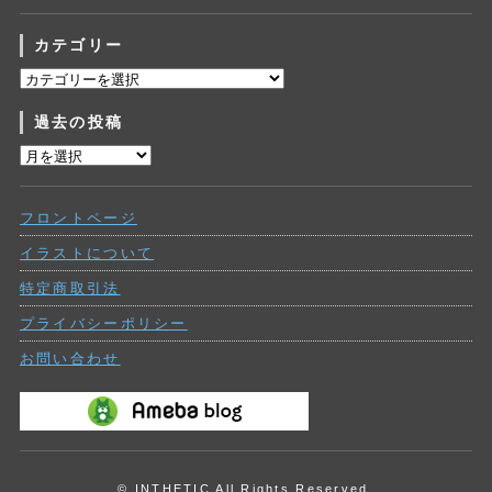
カテゴリー
カ
テ
過去の投稿
ゴ
リ
過
ー
去
の
フロントページ
投
稿
イラストについて
特定商取引法
プライバシーポリシー
お問い合わせ
© INTHETIC All Rights Reserved.