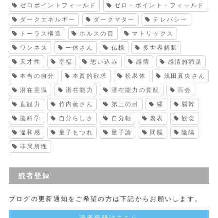
ゼロポイントフィールド
ゼロ・ポイント・フィールド
ダークエネルギー
ダークマター
テレパシー
トーラス構造
ホルスの目
マトリックス
ワンネス
一休さん
仏様
多世界解釈
天才性
幸福
思い込み
感情
感情的満足
本当の自分
本質的欲求
松果体
浅田真央さん
潜在意識
潜在能力
潜在能力の覚醒
百会
直観力
竹内薫さん
第三の目
縁
脳幹
脳科学
自分らしさ
自分軸
裏表
観念
違和感
量子もつれ
量子論
間脳
陰陽
非局所性
読者登録
ブログの更新通知をご希望の方は下記からお願いします。
読者登録はこちら