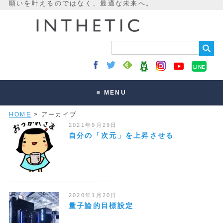
LINE
≡ MENU
HOME
> アーカイブ
未来最適化とは
2021年9月29日
講座・セッション
自分の「次元」を上昇させる
お客様の声
読みもの
オンラインサロン
2020年1月20日
量子論的目標設定