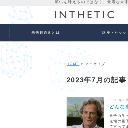
未来最適化とは
講座・セッシ
未来最適化という考え方
代表プロフィール
理念
宇宙意識Flowメソッド
宇宙意識Flowメソッド
量子氣劫ヒーラー養成
個人セッションメニュ
法人向けサービス
ベーシック
アドバンス
HOME
> アーカイブ
2023年7月の記事
2023年7
どんな
量子力学
先端の量
て言って