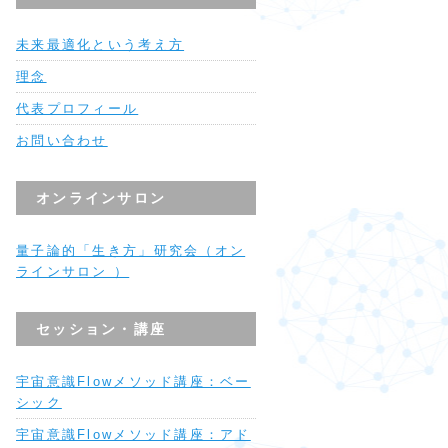
未来最適化という考え方
理念
代表プロフィール
お問い合わせ
オンラインサロン
量子論的「生き方」研究会（オン
ラインサロン ）
セッション・講座
宇宙意識Flowメソッド講座：ベー
シック
宇宙意識Flowメソッド講座：アド