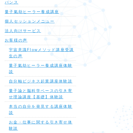
バンス
量子氣劫ヒーラー養成講座
個人セッションメニュー
法人向けサービス
お客様の声
宇宙意識Flowメソッド講座受講
生の声
量子氣劫ヒーラー養成講座体験
談
自分軸ビジネス起業講座体験談
量子論と脳科学ベースの引き寄
せ理論講座【基礎】体験談
本当の自分を発見する講座体験
談
お金・仕事に関する引き寄せ体
験談