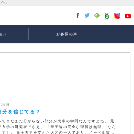
ョン
お客様の声
講座：
講座：
講座
ー
月29日
自分を信じてる？
ってまだまだ分からない部分が大半の学問なんですよね。 最
子力学の研究者でさえ、 「量子論の完全な理解は無理」 なん
ますし。 量子力学を支えた天才の一人であり、ノーベル賞…