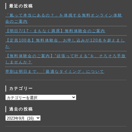
最近の投稿
「氣って本当にあるの？」を体感する無料オンライン体験
会のご案内
【明日7/17・まもなく満席】無料体験会のご案内
【定員100名】無料体験会、お申し込みが120名を超えまし
た
【無料体験会のご案内】“頑張って叶える”を、そろそろ手放
しませんか？
早割は明日まで。「最適なタイミング」について
カテゴリー
カ
テ
過去の投稿
ゴ
リ
過
ー
去
の