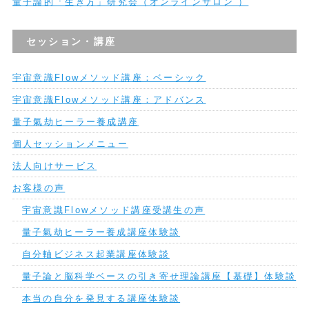
量子論的「生き方」研究会（オンラインサロン ）
セッション・講座
宇宙意識Flowメソッド講座：ベーシック
宇宙意識Flowメソッド講座：アドバンス
量子氣劫ヒーラー養成講座
個人セッションメニュー
法人向けサービス
お客様の声
宇宙意識Flowメソッド講座受講生の声
量子氣劫ヒーラー養成講座体験談
自分軸ビジネス起業講座体験談
量子論と脳科学ベースの引き寄せ理論講座【基礎】体験談
本当の自分を発見する講座体験談