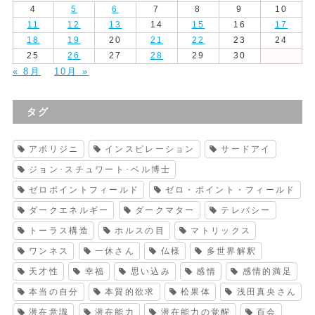
4
5
6
7
8
9
10
11
12
13
14
15
16
17
18
19
20
21
22
23
24
25
26
27
28
29
30
« 8月
10月 »
タグ
アボリジニ
インスピレーション
サードアイ
ジョン･スチュワート･ベル博士
ゼロポイントフィールド
ゼロ・ポイント・フィールド
ダークエネルギー
ダークマター
テレパシー
トーラス構造
ホルスの目
マトリックス
ワンネス
一休さん
仏様
多世界解釈
天才性
幸福
思い込み
感情
感情的満足
本当の自分
本質的欲求
松果体
浅田真央さん
潜在意識
潜在能力
潜在能力の覚醒
百会