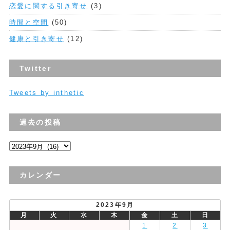
恋愛に関する引き寄せ
(3)
時間と空間
(50)
健康と引き寄せ
(12)
Twitter
Tweets by inthetic
過去の投稿
過
去
の
カレンダー
投
稿
2023年9月
月
火
水
木
金
土
日
1
2
3