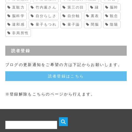
直観力
竹内薫さん
第三の目
縁
脳幹
脳科学
自分らしさ
自分軸
裏表
観念
違和感
量子もつれ
量子論
間脳
陰陽
非局所性
読者登録
ブログの更新通知をご希望の方は下記からお願いします。
読者登録はこちら
※登録解除もこちらのページから行えます。