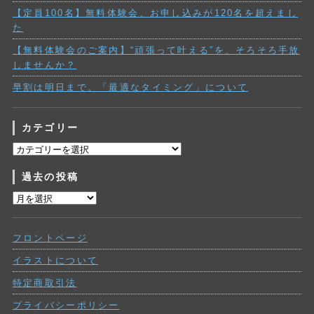
【定員100名】無料体験会、お申し込みが120名を超えまし
た
【無料体験会のご案内】“頑張って叶える”を、そろそろ手放
しませんか？
早割は明日まで。「最適なタイミング」について
カテゴリー
カ
テ
過去の投稿
ゴ
リ
過
ー
去
の
フロントページ
投
稿
イラストについて
特定商取引法
プライバシーポリシー