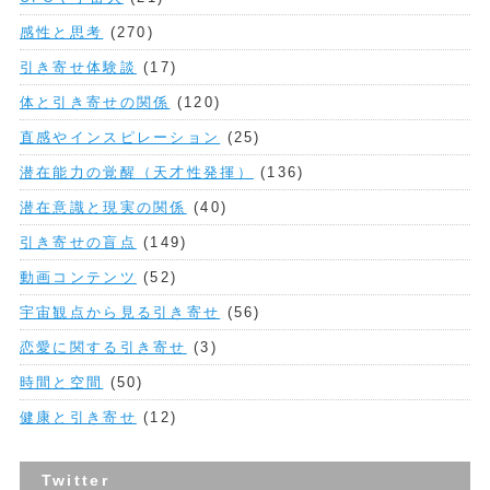
感性と思考
(270)
引き寄せ体験談
(17)
体と引き寄せの関係
(120)
直感やインスピレーション
(25)
潜在能力の覚醒（天才性発揮）
(136)
潜在意識と現実の関係
(40)
引き寄せの盲点
(149)
動画コンテンツ
(52)
宇宙観点から見る引き寄せ
(56)
恋愛に関する引き寄せ
(3)
時間と空間
(50)
健康と引き寄せ
(12)
Twitter