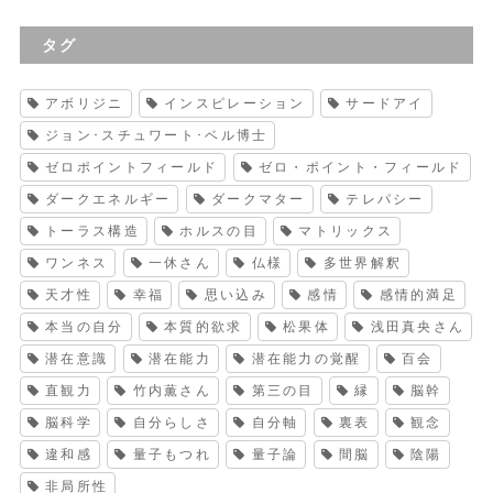
タグ
アボリジニ
インスピレーション
サードアイ
ジョン･スチュワート･ベル博士
ゼロポイントフィールド
ゼロ・ポイント・フィールド
ダークエネルギー
ダークマター
テレパシー
トーラス構造
ホルスの目
マトリックス
ワンネス
一休さん
仏様
多世界解釈
天才性
幸福
思い込み
感情
感情的満足
本当の自分
本質的欲求
松果体
浅田真央さん
潜在意識
潜在能力
潜在能力の覚醒
百会
直観力
竹内薫さん
第三の目
縁
脳幹
脳科学
自分らしさ
自分軸
裏表
観念
違和感
量子もつれ
量子論
間脳
陰陽
非局所性