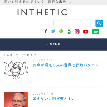
LINE
≡ MENU
HOME
> アーカイブ
未来最適化とは
2022年4月1日
講座・セッション
お金が増える人の意識と行動パターン
お客様の声
読みもの
オンラインサロン
2021年6月7日
加えない。削ぎ落とす。