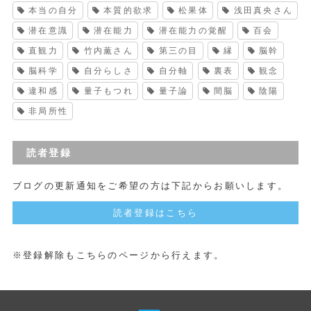
本当の自分
本質的欲求
松果体
浅田真央さん
潜在意識
潜在能力
潜在能力の覚醒
百会
直観力
竹内薫さん
第三の目
縁
脳幹
脳科学
自分らしさ
自分軸
裏表
観念
違和感
量子もつれ
量子論
間脳
陰陽
非局所性
読者登録
ブログの更新通知をご希望の方は下記からお願いします。
読者登録はこちら
※登録解除もこちらのページから行えます。