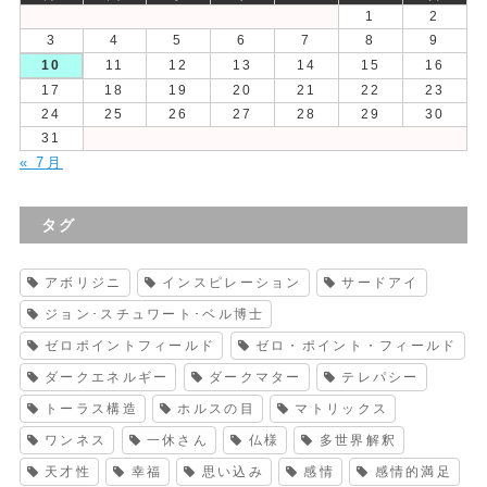
1
2
3
4
5
6
7
8
9
10
11
12
13
14
15
16
17
18
19
20
21
22
23
24
25
26
27
28
29
30
31
« 7月
タグ
アボリジニ
インスピレーション
サードアイ
ジョン･スチュワート･ベル博士
ゼロポイントフィールド
ゼロ・ポイント・フィールド
ダークエネルギー
ダークマター
テレパシー
トーラス構造
ホルスの目
マトリックス
ワンネス
一休さん
仏様
多世界解釈
天才性
幸福
思い込み
感情
感情的満足