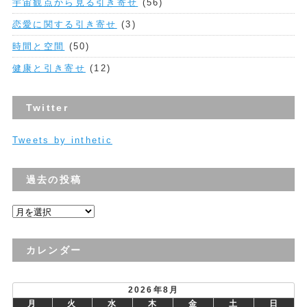
宇宙観点から見る引き寄せ
(56)
恋愛に関する引き寄せ
(3)
時間と空間
(50)
健康と引き寄せ
(12)
Twitter
Tweets by inthetic
過去の投稿
過
去
の
カレンダー
投
稿
2026年8月
月
火
水
木
金
土
日