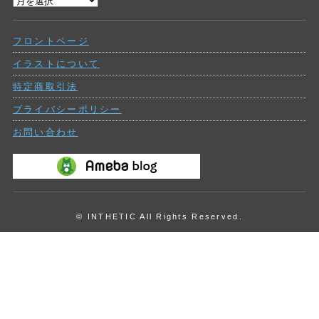
過
ー
去
の
フロントページ
投
稿
イラストについて
特定商取引法
プライバシーポリシー
お問い合わせ
© INTHETIC All Rights Reserved.