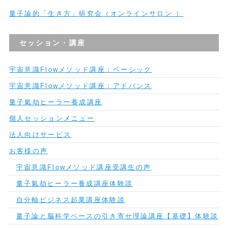
量子論的「生き方」研究会（オンラインサロン ）
セッション・講座
宇宙意識Flowメソッド講座：ベーシック
宇宙意識Flowメソッド講座：アドバンス
量子氣劫ヒーラー養成講座
個人セッションメニュー
法人向けサービス
お客様の声
宇宙意識Flowメソッド講座受講生の声
量子氣劫ヒーラー養成講座体験談
自分軸ビジネス起業講座体験談
量子論と脳科学ベースの引き寄せ理論講座【基礎】体験談