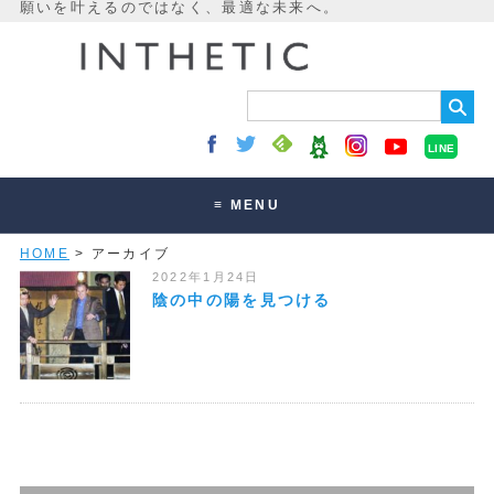
LINE
≡ MENU
HOME
> アーカイブ
未来最適化とは
2022年1月24日
講座・セッション
陰の中の陽を見つける
お客様の声
読みもの
オンラインサロン