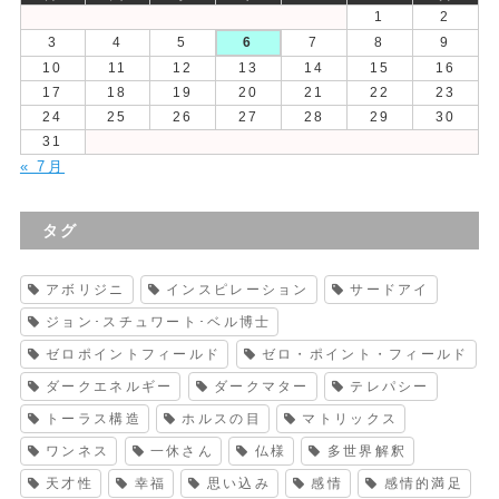
1
2
3
4
5
6
7
8
9
10
11
12
13
14
15
16
17
18
19
20
21
22
23
24
25
26
27
28
29
30
31
« 7月
タグ
アボリジニ
インスピレーション
サードアイ
ジョン･スチュワート･ベル博士
ゼロポイントフィールド
ゼロ・ポイント・フィールド
ダークエネルギー
ダークマター
テレパシー
トーラス構造
ホルスの目
マトリックス
ワンネス
一休さん
仏様
多世界解釈
天才性
幸福
思い込み
感情
感情的満足