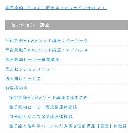
量子論的「生き方」研究会（オンラインサロン ）
セッション・講座
宇宙意識Flowメソッド講座：ベーシック
宇宙意識Flowメソッド講座：アドバンス
量子氣劫ヒーラー養成講座
個人セッションメニュー
法人向けサービス
お客様の声
宇宙意識Flowメソッド講座受講生の声
量子氣劫ヒーラー養成講座体験談
自分軸ビジネス起業講座体験談
量子論と脳科学ベースの引き寄せ理論講座【基礎】体験談