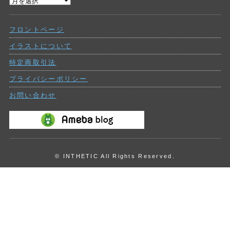
過
ー
去
の
フロントページ
投
稿
イラストについて
特定商取引法
プライバシーポリシー
お問い合わせ
© INTHETIC All Rights Reserved.