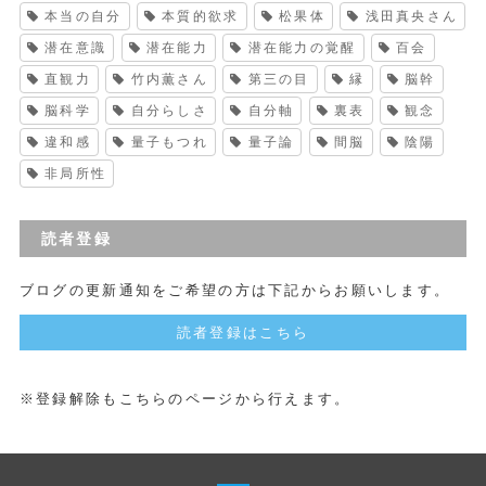
本当の自分
本質的欲求
松果体
浅田真央さん
潜在意識
潜在能力
潜在能力の覚醒
百会
直観力
竹内薫さん
第三の目
縁
脳幹
脳科学
自分らしさ
自分軸
裏表
観念
違和感
量子もつれ
量子論
間脳
陰陽
非局所性
読者登録
ブログの更新通知をご希望の方は下記からお願いします。
読者登録はこちら
※登録解除もこちらのページから行えます。