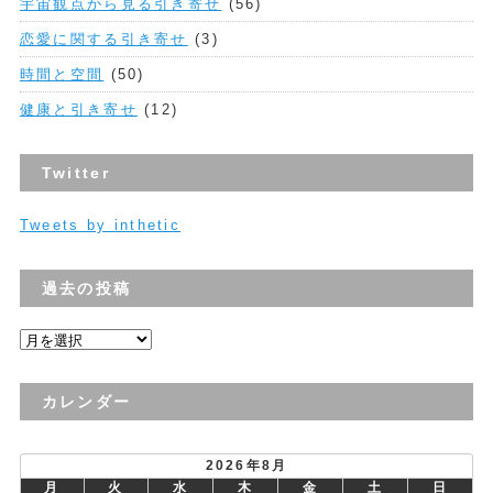
宇宙観点から見る引き寄せ
(56)
恋愛に関する引き寄せ
(3)
時間と空間
(50)
健康と引き寄せ
(12)
Twitter
Tweets by inthetic
過去の投稿
過
去
の
カレンダー
投
稿
2026年8月
月
火
水
木
金
土
日