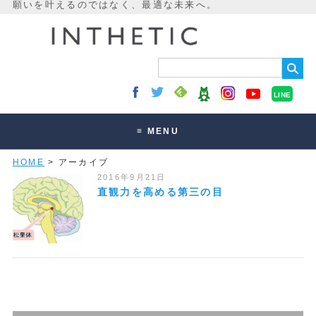
LINE
≡ MENU
HOME
> アーカイブ
未来最適化とは
2016年9月21日
講座・セッション
直観力を高める第三の目
お客様の声
読みもの
オンラインサロン