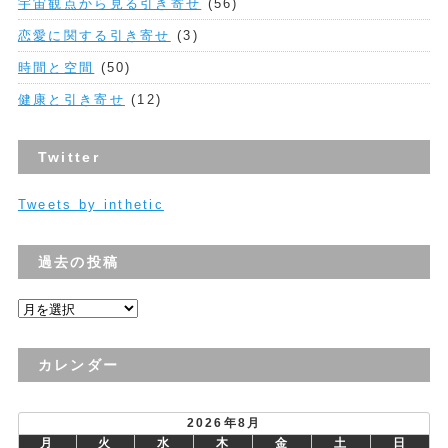
宇宙観点から見る引き寄せ
(56)
恋愛に関する引き寄せ
(3)
時間と空間
(50)
健康と引き寄せ
(12)
Twitter
Tweets by inthetic
過去の投稿
過
去
の
カレンダー
投
稿
2026年8月
月
火
水
木
金
土
日