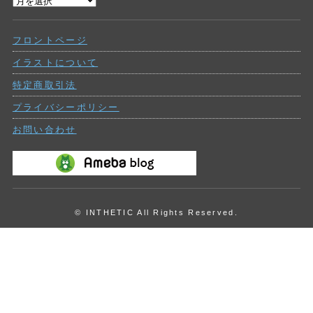
過
ー
去
の
フロントページ
投
稿
イラストについて
特定商取引法
プライバシーポリシー
お問い合わせ
© INTHETIC All Rights Reserved.