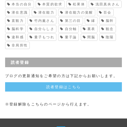
本当の自分
本質的欲求
松果体
浅田真央さん
潜在意識
潜在能力
潜在能力の覚醒
百会
直観力
竹内薫さん
第三の目
縁
脳幹
脳科学
自分らしさ
自分軸
裏表
観念
違和感
量子もつれ
量子論
間脳
陰陽
非局所性
読者登録
ブログの更新通知をご希望の方は下記からお願いします。
読者登録はこちら
※登録解除もこちらのページから行えます。