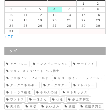
1
2
3
4
5
6
7
8
9
10
11
12
13
14
15
16
17
18
19
20
21
22
23
24
25
26
27
28
29
30
31
« 7月
タグ
アボリジニ
インスピレーション
サードアイ
ジョン･スチュワート･ベル博士
ゼロポイントフィールド
ゼロ・ポイント・フィールド
ダークエネルギー
ダークマター
テレパシー
トーラス構造
ホルスの目
マトリックス
ワンネス
一休さん
仏様
多世界解釈
天才性
幸福
思い込み
感情
感情的満足