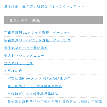
量子論的「生き方」研究会（オンラインサロン ）
セッション・講座
宇宙意識Flowメソッド講座：ベーシック
宇宙意識Flowメソッド講座：アドバンス
量子氣劫ヒーラー養成講座
個人セッションメニュー
法人向けサービス
お客様の声
宇宙意識Flowメソッド講座受講生の声
量子氣劫ヒーラー養成講座体験談
自分軸ビジネス起業講座体験談
量子論と脳科学ベースの引き寄せ理論講座【基礎】体験談