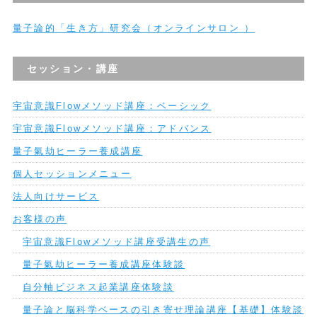
量子論的「生き方」研究会（オンラインサロン ）
セッション・講座
宇宙意識Flowメソッド講座：ベーシック
宇宙意識Flowメソッド講座：アドバンス
量子氣劫ヒーラー養成講座
個人セッションメニュー
法人向けサービス
お客様の声
宇宙意識Flowメソッド講座受講生の声
量子氣劫ヒーラー養成講座体験談
自分軸ビジネス起業講座体験談
量子論と脳科学ベースの引き寄せ理論講座【基礎】体験談