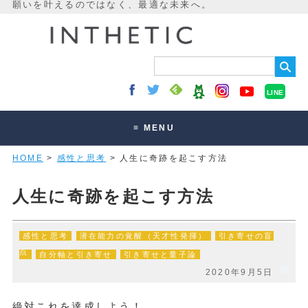
LINE
≡ MENU
HOME
>
感性と思考
> 人生に奇跡を起こす方法
未来最適化とは
講座・セッション
人生に奇跡を起こす方法
お客様の声
感性と思考
潜在能力の覚醒（天才性発揮）
引き寄せの盲
読みもの
点
自分軸と引き寄せ
引き寄せと量子論
オンラインサロン
2020年9月5日
絶対これを達成しよう！