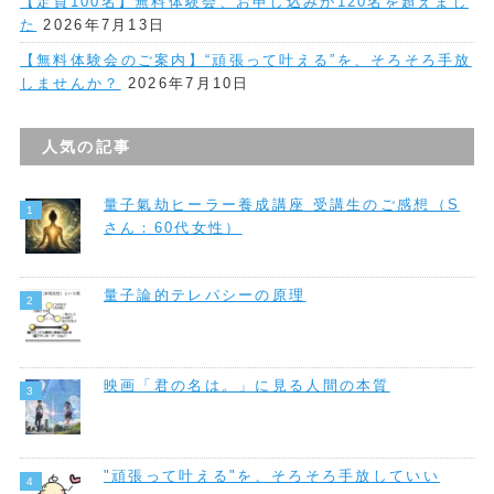
【定員100名】無料体験会、お申し込みが120名を超えまし
た
2026年7月13日
【無料体験会のご案内】“頑張って叶える”を、そろそろ手放
しませんか？
2026年7月10日
人気の記事
量子氣劫ヒーラー養成講座 受講生のご感想（S
さん：60代女性）
量子論的テレパシーの原理
映画「君の名は。」に見る人間の本質
"頑張って叶える"を、そろそろ手放していい