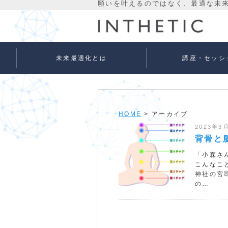
未来最適化とは
講座・セッシ
未来最適化という考え方
代表プロフィール
理念
宇宙意識Flowメソッド
宇宙意識Flowメソッド
量子氣劫ヒーラー養成
個人セッションメニュ
法人向けサービス
ベーシック
アドバンス
HOME
> アーカイブ
2023年3
背骨と
「小森さ
こんなこ
神社の宮
の…