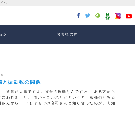
ョン
お客様の声
講座：
講座：
講座
ー
月8日
脳と振動数の関係
ん、背骨が大事ですよ。背骨の振動なんですわ」 ある方から
と言われました。 誰から言われたかというと、京都のとある
司さんから。 そもそもその宮司さんと知り合ったのが、高知