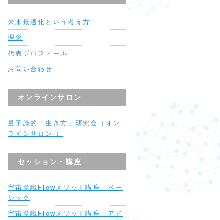
未来最適化という考え方
理念
代表プロフィール
お問い合わせ
オンラインサロン
量子論的「生き方」研究会（オン
ラインサロン ）
セッション・講座
宇宙意識Flowメソッド講座：ベー
シック
宇宙意識Flowメソッド講座：アド