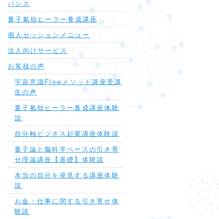
バンス
量子氣劫ヒーラー養成講座
個人セッションメニュー
法人向けサービス
お客様の声
宇宙意識Flowメソッド講座受講
生の声
量子氣劫ヒーラー養成講座体験
談
自分軸ビジネス起業講座体験談
量子論と脳科学ベースの引き寄
せ理論講座【基礎】体験談
本当の自分を発見する講座体験
談
お金・仕事に関する引き寄せ体
験談