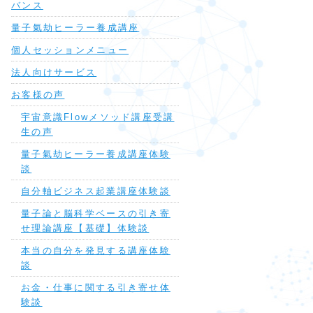
バンス
量子氣劫ヒーラー養成講座
個人セッションメニュー
法人向けサービス
お客様の声
宇宙意識Flowメソッド講座受講
生の声
量子氣劫ヒーラー養成講座体験
談
自分軸ビジネス起業講座体験談
量子論と脳科学ベースの引き寄
せ理論講座【基礎】体験談
本当の自分を発見する講座体験
談
お金・仕事に関する引き寄せ体
験談