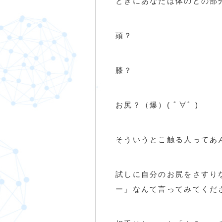
ときにあなたは体のどの部
頭？
膝？
お尻？（爆）( ﾟ∀ﾟ )
そういうとこ触る人ってあん
試しに自分のお尻をさすり
ー」なんて言ってみてくだ