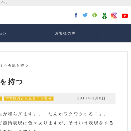
ョン
お客様の声
講座：
講座：
講座
ー
に従う勇氣を持つ
を持つ
2017年3月8日
係
宇宙観点から見る引き寄せ
ちが和らぎます」、「なんかワクワクする！」、
ど感情表現は色々ありますが、そういう表現をする