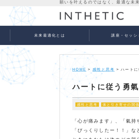
未来最適化とは
講座・セッシ
未来最適化という考え方
代表プロフィール
理念
宇宙意識Flowメソッド
宇宙意識Flowメソッド
量子氣劫ヒーラー養成
個人セッションメニュ
法人向けサービス
ベーシック
アドバンス
HOME
>
感性と思考
> ハート
ハートに従う勇氣
感性と思考
体と引き寄せの関
「心が痛みます」、「氣持
「びっくりしたー！！」な