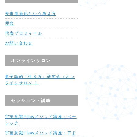
未来最適化という考え方
理念
代表プロフィール
お問い合わせ
オンラインサロン
量子論的「生き方」研究会（オン
ラインサロン ）
セッション・講座
宇宙意識Flowメソッド講座：ベー
シック
宇宙意識Flowメソッド講座：アド