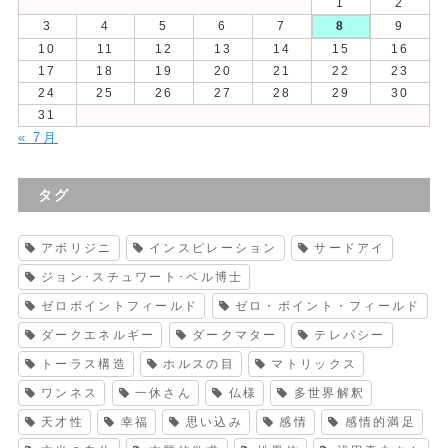
1
2
3
4
5
6
7
8
9
10
11
12
13
14
15
16
17
18
19
20
21
22
23
24
25
26
27
28
29
30
31
« 7月
タグ
アボリジニ
インスピレーション
サードアイ
ジョン･スチュワート･ベル博士
ゼロポイントフィールド
ゼロ・ポイント・フィールド
ダークエネルギー
ダークマター
テレパシー
トーラス構造
ホルスの目
マトリックス
ワンネス
一休さん
仏様
多世界解釈
天才性
幸福
思い込み
感情
感情的満足