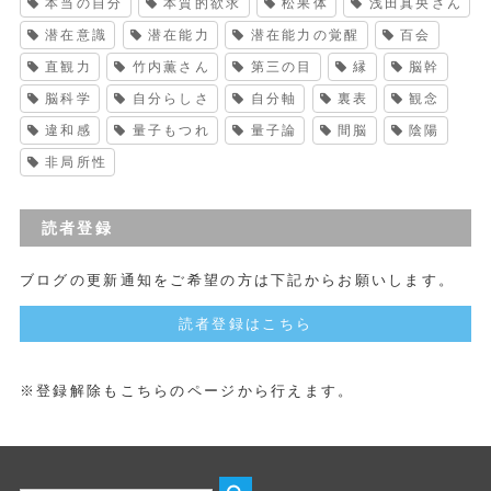
本当の自分
本質的欲求
松果体
浅田真央さん
潜在意識
潜在能力
潜在能力の覚醒
百会
直観力
竹内薫さん
第三の目
縁
脳幹
脳科学
自分らしさ
自分軸
裏表
観念
違和感
量子もつれ
量子論
間脳
陰陽
非局所性
読者登録
ブログの更新通知をご希望の方は下記からお願いします。
読者登録はこちら
※登録解除もこちらのページから行えます。