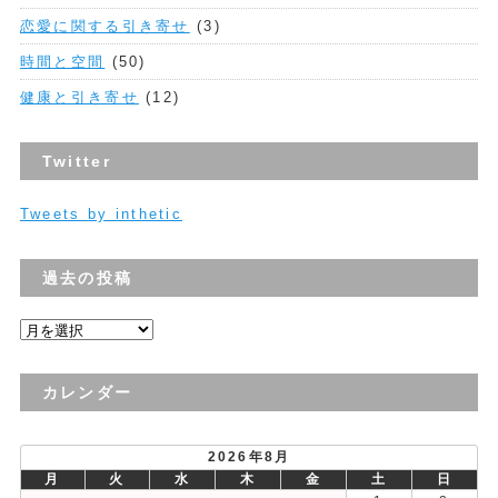
恋愛に関する引き寄せ
(3)
時間と空間
(50)
健康と引き寄せ
(12)
Twitter
Tweets by inthetic
過去の投稿
過
去
の
カレンダー
投
稿
2026年8月
月
火
水
木
金
土
日