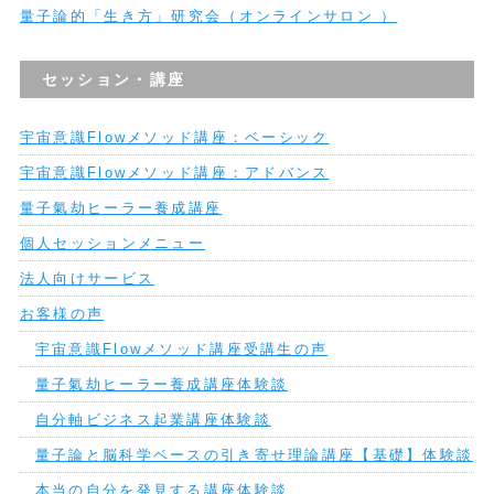
量子論的「生き方」研究会（オンラインサロン ）
セッション・講座
宇宙意識Flowメソッド講座：ベーシック
宇宙意識Flowメソッド講座：アドバンス
量子氣劫ヒーラー養成講座
個人セッションメニュー
法人向けサービス
お客様の声
宇宙意識Flowメソッド講座受講生の声
量子氣劫ヒーラー養成講座体験談
自分軸ビジネス起業講座体験談
量子論と脳科学ベースの引き寄せ理論講座【基礎】体験談
本当の自分を発見する講座体験談