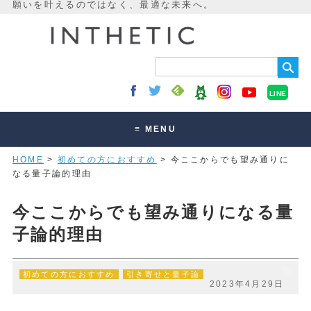
LINE
≡ MENU
HOME
>
初めての方におすすめ
> 今ここからでも望み通りに
未来最適化とは
なる量子論的理由
講座・セッション
今ここからでも望み通りになる量
お客様の声
子論的理由
読みもの
オンラインサロン
初めての方におすすめ
引き寄せと量子論
2023年4月29日