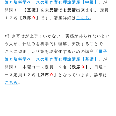
論と脳科学ベースの引き寄せ理論講座【中級】
』が
開講！！【
基礎】を未受講でも受講出来ます。
定員
１２
名
【残席
９
】
です。講座詳細は
こちら
。
◉引き寄せが上手くいかない、実感が得られないとい
う人が、仕組みを科学的に理解、実践することで、
さらに望ましい状態を現実化するための講座『
量子
論と脳科学ベースの引き寄せ理論講座【基礎】
』が
開講！！木曜コース定員
１２
名
【残席
９
】
、日曜コ
ース定員
１２
名
【残席
９
】
となっています。詳細は
こちら
。