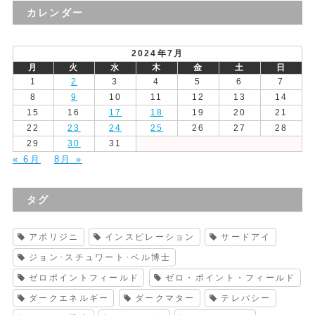
の
カレンダー
投
稿
2024年7月
月
火
水
木
金
土
日
1
2
3
4
5
6
7
8
9
10
11
12
13
14
15
16
17
18
19
20
21
22
23
24
25
26
27
28
29
30
31
« 6月
8月 »
タグ
アボリジニ
インスピレーション
サードアイ
ジョン･スチュワート･ベル博士
ゼロポイントフィールド
ゼロ・ポイント・フィールド
ダークエネルギー
ダークマター
テレパシー