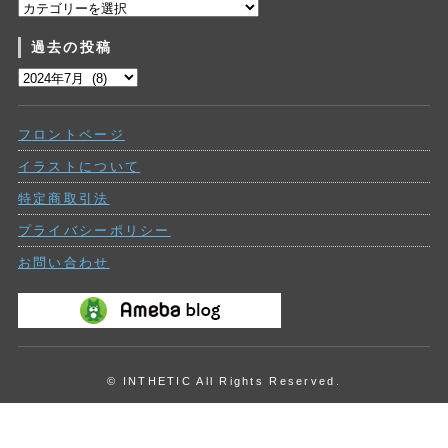
カ
テ
過去の投稿
ゴ
リ
過
ー
去
の
フロントページ
投
稿
イラストについて
特定商取引法
プライバシーポリシー
お問い合わせ
© INTHETIC All Rights Reserved.