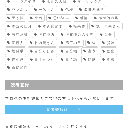
トーラス構造
ホルスの目
マトリックス
ワンネス
一休さん
仏様
多世界解釈
天才性
幸福
思い込み
感情
感情的満足
本当の自分
本質的欲求
松果体
浅田真央さん
潜在意識
潜在能力
潜在能力の覚醒
百会
直観力
竹内薫さん
第三の目
縁
脳幹
脳科学
自分らしさ
自分軸
裏表
観念
違和感
量子もつれ
量子論
間脳
陰陽
非局所性
読者登録
ブログの更新通知をご希望の方は下記からお願いします。
読者登録はこちら
※登録解除もこちらのページから行えます。