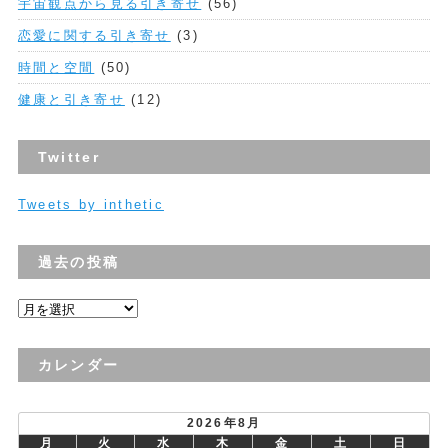
宇宙観点から見る引き寄せ
(56)
恋愛に関する引き寄せ
(3)
時間と空間
(50)
健康と引き寄せ
(12)
Twitter
Tweets by inthetic
過去の投稿
過
去
の
カレンダー
投
稿
2026年8月
月
火
水
木
金
土
日