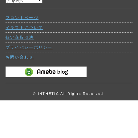
過
ー
去
の
フロントページ
投
稿
イラストについて
特定商取引法
プライバシーポリシー
お問い合わせ
© INTHETIC All Rights Reserved.