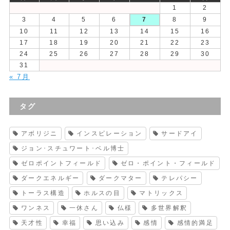
1
2
3
4
5
6
7
8
9
10
11
12
13
14
15
16
17
18
19
20
21
22
23
24
25
26
27
28
29
30
31
« 7月
タグ
アボリジニ
インスピレーション
サードアイ
ジョン･スチュワート･ベル博士
ゼロポイントフィールド
ゼロ・ポイント・フィールド
ダークエネルギー
ダークマター
テレパシー
トーラス構造
ホルスの目
マトリックス
ワンネス
一休さん
仏様
多世界解釈
天才性
幸福
思い込み
感情
感情的満足