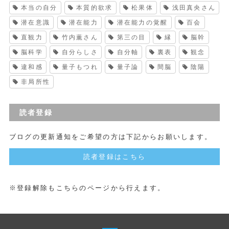
本当の自分
本質的欲求
松果体
浅田真央さん
潜在意識
潜在能力
潜在能力の覚醒
百会
直観力
竹内薫さん
第三の目
縁
脳幹
脳科学
自分らしさ
自分軸
裏表
観念
違和感
量子もつれ
量子論
間脳
陰陽
非局所性
読者登録
ブログの更新通知をご希望の方は下記からお願いします。
読者登録はこちら
※登録解除もこちらのページから行えます。