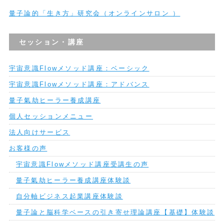
量子論的「生き方」研究会（オンラインサロン ）
セッション・講座
宇宙意識Flowメソッド講座：ベーシック
宇宙意識Flowメソッド講座：アドバンス
量子氣劫ヒーラー養成講座
個人セッションメニュー
法人向けサービス
お客様の声
宇宙意識Flowメソッド講座受講生の声
量子氣劫ヒーラー養成講座体験談
自分軸ビジネス起業講座体験談
量子論と脳科学ベースの引き寄せ理論講座【基礎】体験談