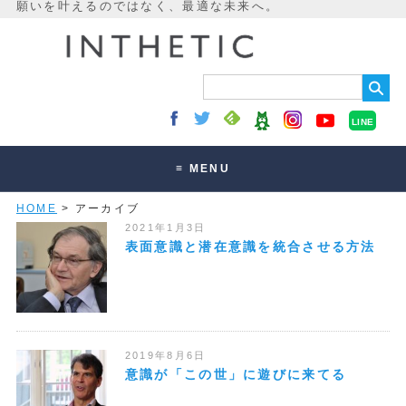
LINE
≡ MENU
HOME
> アーカイブ
未来最適化とは
2021年1月3日
講座・セッション
表面意識と潜在意識を統合させる方法
お客様の声
読みもの
オンラインサロン
2019年8月6日
意識が「この世」に遊びに来てる