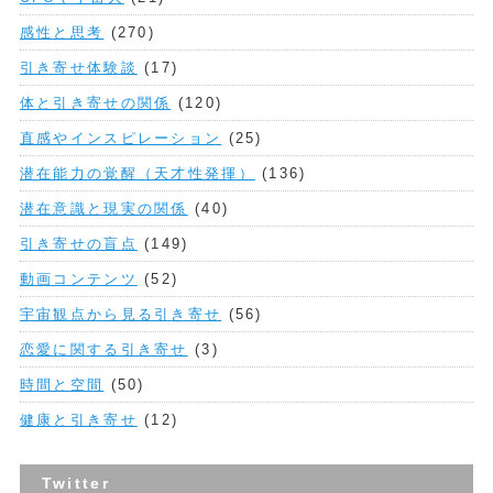
感性と思考
(270)
引き寄せ体験談
(17)
体と引き寄せの関係
(120)
直感やインスピレーション
(25)
潜在能力の覚醒（天才性発揮）
(136)
潜在意識と現実の関係
(40)
引き寄せの盲点
(149)
動画コンテンツ
(52)
宇宙観点から見る引き寄せ
(56)
恋愛に関する引き寄せ
(3)
時間と空間
(50)
健康と引き寄せ
(12)
Twitter