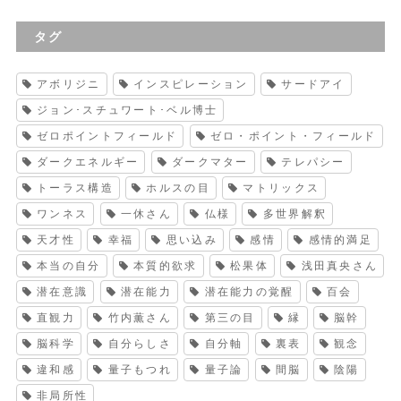
タグ
アボリジニ
インスピレーション
サードアイ
ジョン･スチュワート･ベル博士
ゼロポイントフィールド
ゼロ・ポイント・フィールド
ダークエネルギー
ダークマター
テレパシー
トーラス構造
ホルスの目
マトリックス
ワンネス
一休さん
仏様
多世界解釈
天才性
幸福
思い込み
感情
感情的満足
本当の自分
本質的欲求
松果体
浅田真央さん
潜在意識
潜在能力
潜在能力の覚醒
百会
直観力
竹内薫さん
第三の目
縁
脳幹
脳科学
自分らしさ
自分軸
裏表
観念
違和感
量子もつれ
量子論
間脳
陰陽
非局所性