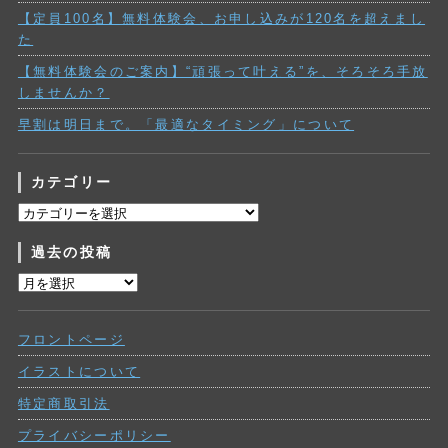
【定員100名】無料体験会、お申し込みが120名を超えまし
た
【無料体験会のご案内】“頑張って叶える”を、そろそろ手放
しませんか？
早割は明日まで。「最適なタイミング」について
カテゴリー
カ
テ
過去の投稿
ゴ
リ
過
ー
去
の
フロントページ
投
稿
イラストについて
特定商取引法
プライバシーポリシー