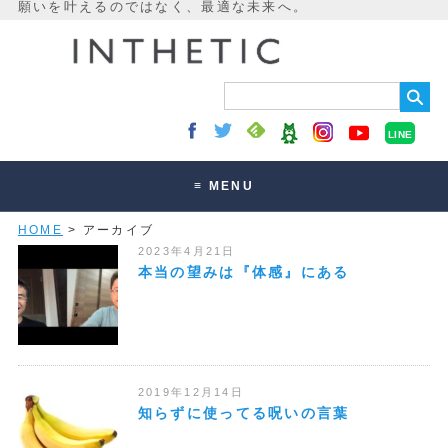
LINE
≡ MENU
HOME
> アーカイブ
未来最適化とは
2023年4月21日
講座・セッション
本当の望みは『体感』にある
お客様の声
読みもの
オンラインサロン
2019年12月14日
知らずに使ってる呪いの言葉