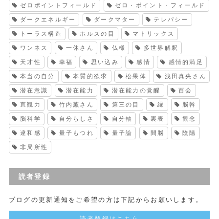
ゼロポイントフィールド
ゼロ・ポイント・フィールド
ダークエネルギー
ダークマター
テレパシー
トーラス構造
ホルスの目
マトリックス
ワンネス
一休さん
仏様
多世界解釈
天才性
幸福
思い込み
感情
感情的満足
本当の自分
本質的欲求
松果体
浅田真央さん
潜在意識
潜在能力
潜在能力の覚醒
百会
直観力
竹内薫さん
第三の目
縁
脳幹
脳科学
自分らしさ
自分軸
裏表
観念
違和感
量子もつれ
量子論
間脳
陰陽
非局所性
読者登録
ブログの更新通知をご希望の方は下記からお願いします。
読者登録はこちら