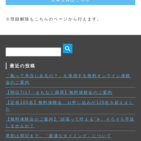
※登録解除もこちらのページから行えます。
最近の投稿
「氣って本当にあるの？」を体感する無料オンライン体験
会のご案内
【明日7/17・まもなく満席】無料体験会のご案内
【定員100名】無料体験会、お申し込みが120名を超えまし
た
【無料体験会のご案内】“頑張って叶える”を、そろそろ手放
しませんか？
早割は明日まで。「最適なタイミング」について