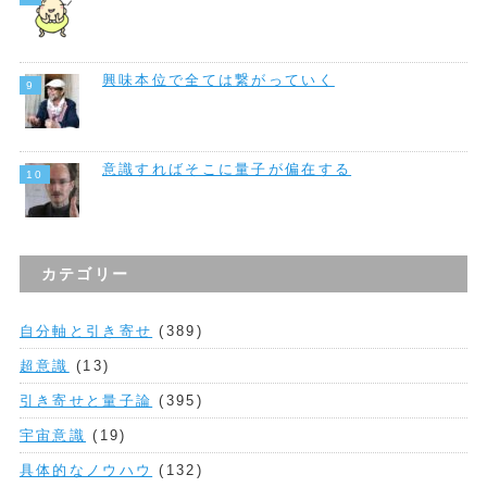
興味本位で全ては繋がっていく
意識すればそこに量子が偏在する
カテゴリー
自分軸と引き寄せ
(389)
超意識
(13)
引き寄せと量子論
(395)
宇宙意識
(19)
具体的なノウハウ
(132)