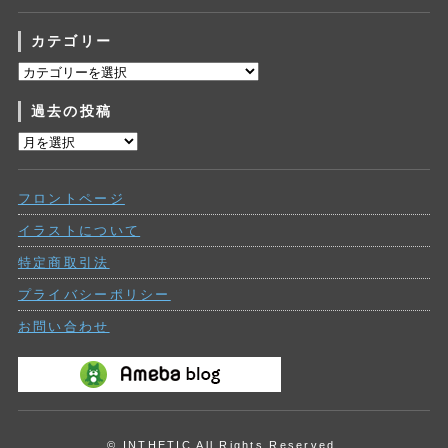
カテゴリー
カ
テ
過去の投稿
ゴ
リ
過
ー
去
の
フロントページ
投
稿
イラストについて
特定商取引法
プライバシーポリシー
お問い合わせ
© INTHETIC All Rights Reserved.