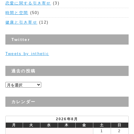
恋愛に関する引き寄せ
(3)
時間と空間
(50)
健康と引き寄せ
(12)
Twitter
Tweets by inthetic
過去の投稿
過
去
の
カレンダー
投
稿
2026年8月
月
火
水
木
金
土
日
1
2