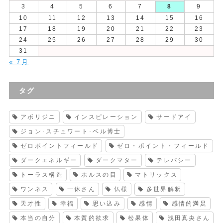
3
4
5
6
7
8
9
10
11
12
13
14
15
16
17
18
19
20
21
22
23
24
25
26
27
28
29
30
31
« 7月
タグ
アボリジニ
インスピレーション
サードアイ
ジョン･スチュワート･ベル博士
ゼロポイントフィールド
ゼロ・ポイント・フィールド
ダークエネルギー
ダークマター
テレパシー
トーラス構造
ホルスの目
マトリックス
ワンネス
一休さん
仏様
多世界解釈
天才性
幸福
思い込み
感情
感情的満足
本当の自分
本質的欲求
松果体
浅田真央さん