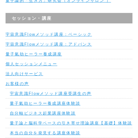
量子論的「生き方」研究会（オンラインサロン ）
セッション・講座
宇宙意識Flowメソッド講座：ベーシック
宇宙意識Flowメソッド講座：アドバンス
量子氣劫ヒーラー養成講座
個人セッションメニュー
法人向けサービス
お客様の声
宇宙意識Flowメソッド講座受講生の声
量子氣劫ヒーラー養成講座体験談
自分軸ビジネス起業講座体験談
量子論と脳科学ベースの引き寄せ理論講座【基礎】体験談
本当の自分を発見する講座体験談