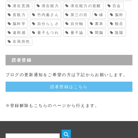
潜在意識
潜在能力
潜在能力の覚醒
百会
直観力
竹内薫さん
第三の目
縁
脳幹
脳科学
自分らしさ
自分軸
裏表
観念
違和感
量子もつれ
量子論
間脳
陰陽
非局所性
読者登録
ブログの更新通知をご希望の方は下記からお願いします。
読者登録はこちら
※登録解除もこちらのページから行えます。