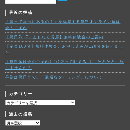
最近の投稿
「氣って本当にあるの？」を体感する無料オンライン体験
会のご案内
【明日7/17・まもなく満席】無料体験会のご案内
【定員100名】無料体験会、お申し込みが120名を超えまし
た
【無料体験会のご案内】“頑張って叶える”を、そろそろ手放
しませんか？
早割は明日まで。「最適なタイミング」について
カテゴリー
カ
テ
過去の投稿
ゴ
リ
過
ー
去