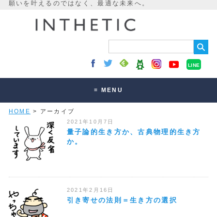
LINE
≡ MENU
HOME
> アーカイブ
未来最適化とは
2021年10月7日
講座・セッション
量子論的生き方か、古典物理的生き方
か。
お客様の声
読みもの
オンラインサロン
2021年2月16日
引き寄せの法則＝生き方の選択