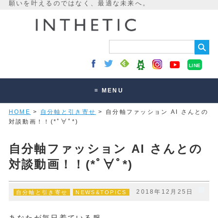
LINE
≡ MENU
HOME
>
自分軸と引き寄せ
> 自分軸ファッション AI さんとの
未来最適化とは
対談動画！！(*ﾟ∀ﾟ*)
講座・セッション
自分軸ファッション AI さんとの
お客様の声
対談動画！！(*ﾟ∀ﾟ*)
読みもの
オンラインサロン
2018年12月25日
自分軸と引き寄せ
NEWS&TOPICS
あなたが毎日着ている服。