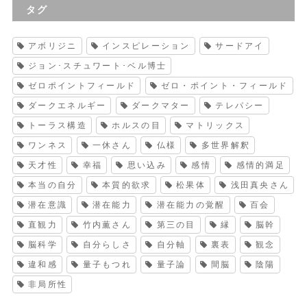
タグ
アボリジニ
インスピレーション
サードアイ
ジョン･スチュワート･ベル博士
ゼロポイントフィールド
ゼロ・ポイント・フィールド
ダークエネルギー
ダークマター
テレパシー
トーラス構造
ホルスの目
マトリックス
ワンネス
一休さん
仏様
多世界解釈
天才性
幸福
思い込み
感情
感情的満足
本当の自分
本質的欲求
松果体
浅田真央さん
潜在意識
潜在能力
潜在能力の覚醒
百会
直観力
竹内薫さん
第三の目
縁
脳幹
脳科学
自分らしさ
自分軸
裏表
観念
違和感
量子もつれ
量子論
間脳
陰陽
非局所性