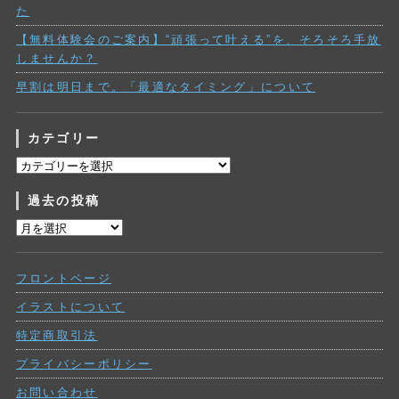
た
【無料体験会のご案内】“頑張って叶える”を、そろそろ手放
しませんか？
早割は明日まで。「最適なタイミング」について
カテゴリー
カ
テ
過去の投稿
ゴ
リ
過
ー
去
の
フロントページ
投
稿
イラストについて
特定商取引法
プライバシーポリシー
お問い合わせ