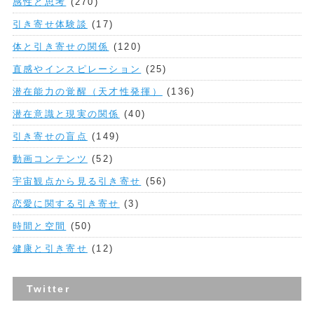
感性と思考
(270)
引き寄せ体験談
(17)
体と引き寄せの関係
(120)
直感やインスピレーション
(25)
潜在能力の覚醒（天才性発揮）
(136)
潜在意識と現実の関係
(40)
引き寄せの盲点
(149)
動画コンテンツ
(52)
宇宙観点から見る引き寄せ
(56)
恋愛に関する引き寄せ
(3)
時間と空間
(50)
健康と引き寄せ
(12)
Twitter