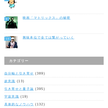
映画「マトリックス」の秘密
興味本位で全ては繋がっていく
カテゴリー
自分軸と引き寄せ
(389)
超意識
(13)
引き寄せと量子論
(395)
宇宙意識
(19)
具体的なノウハウ
(132)