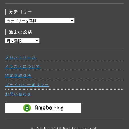
カテゴリー
カ
テ
過去の投稿
ゴ
リ
過
ー
去
の
フロントページ
投
稿
イラストについて
特定商取引法
プライバシーポリシー
お問い合わせ
© INTHETIC All Rights Reserved.