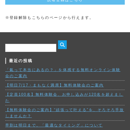
※登録解除もこちらのページから行えます。
最近の投稿
「氣って本当にあるの？」を体感する無料オンライン体験
会のご案内
【明日7/17・まもなく満席】無料体験会のご案内
【定員100名】無料体験会、お申し込みが120名を超えまし
た
【無料体験会のご案内】“頑張って叶える”を、そろそろ手放
しませんか？
早割は明日まで。「最適なタイミング」について