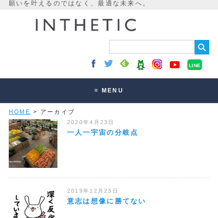
LINE
≡ MENU
HOME
> アーカイブ
未来最適化とは
2020年4月23日
講座・セッション
一人一宇宙の分岐点
お客様の声
読みもの
オンラインサロン
2019年12月23日
意志は想像に勝てない