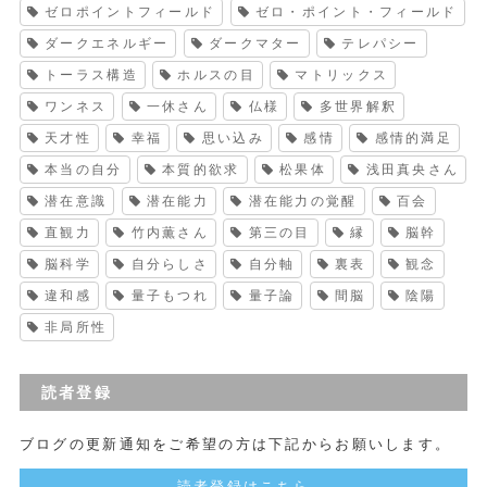
ゼロポイントフィールド
ゼロ・ポイント・フィールド
ダークエネルギー
ダークマター
テレパシー
トーラス構造
ホルスの目
マトリックス
ワンネス
一休さん
仏様
多世界解釈
天才性
幸福
思い込み
感情
感情的満足
本当の自分
本質的欲求
松果体
浅田真央さん
潜在意識
潜在能力
潜在能力の覚醒
百会
直観力
竹内薫さん
第三の目
縁
脳幹
脳科学
自分らしさ
自分軸
裏表
観念
違和感
量子もつれ
量子論
間脳
陰陽
非局所性
読者登録
ブログの更新通知をご希望の方は下記からお願いします。
読者登録はこちら