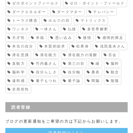
ゼロポイントフィールド
ゼロ・ポイント・フィールド
ダークエネルギー
ダークマター
テレパシー
トーラス構造
ホルスの目
マトリックス
ワンネス
一休さん
仏様
多世界解釈
天才性
幸福
思い込み
感情
感情的満足
本当の自分
本質的欲求
松果体
浅田真央さん
潜在意識
潜在能力
潜在能力の覚醒
百会
直観力
竹内薫さん
第三の目
縁
脳幹
脳科学
自分らしさ
自分軸
裏表
観念
違和感
量子もつれ
量子論
間脳
陰陽
非局所性
読者登録
ブログの更新通知をご希望の方は下記からお願いします。
読者登録はこちら