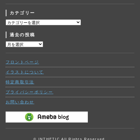
カテゴリー
カ
テ
過去の投稿
ゴ
リ
過
ー
去
の
フロントページ
投
稿
イラストについて
特定商取引法
プライバシーポリシー
お問い合わせ
© INTHETIC All Rights Reserved.