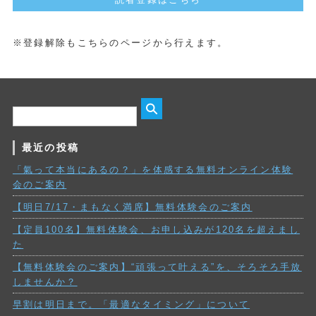
※登録解除もこちらのページから行えます。
最近の投稿
「氣って本当にあるの？」を体感する無料オンライン体験
会のご案内
【明日7/17・まもなく満席】無料体験会のご案内
【定員100名】無料体験会、お申し込みが120名を超えまし
た
【無料体験会のご案内】“頑張って叶える”を、そろそろ手放
しませんか？
早割は明日まで。「最適なタイミング」について