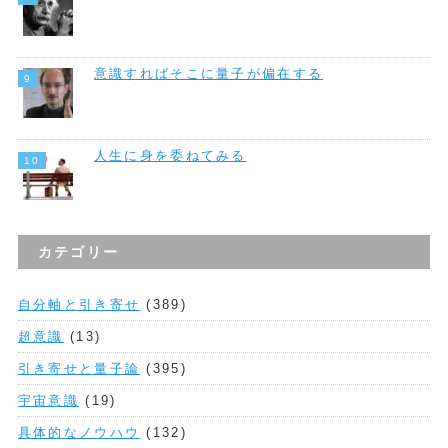
意識すればそこに量子が偏在する
人生に身を委ねてみる
カテゴリー
自分軸と引き寄せ
(389)
超意識
(13)
引き寄せと量子論
(395)
宇宙意識
(19)
具体的なノウハウ
(132)