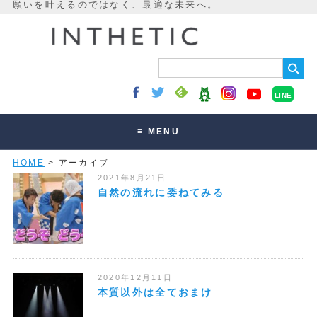
LINE
≡ MENU
HOME
> アーカイブ
未来最適化とは
2021年8月21日
講座・セッション
自然の流れに委ねてみる
お客様の声
読みもの
オンラインサロン
2020年12月11日
本質以外は全ておまけ