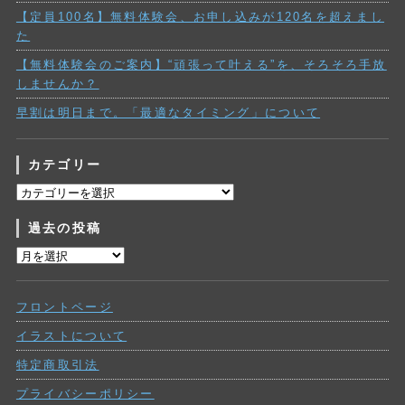
【定員100名】無料体験会、お申し込みが120名を超えまし
た
【無料体験会のご案内】“頑張って叶える”を、そろそろ手放
しませんか？
早割は明日まで。「最適なタイミング」について
カテゴリー
カ
テ
過去の投稿
ゴ
リ
過
ー
去
の
フロントページ
投
稿
イラストについて
特定商取引法
プライバシーポリシー