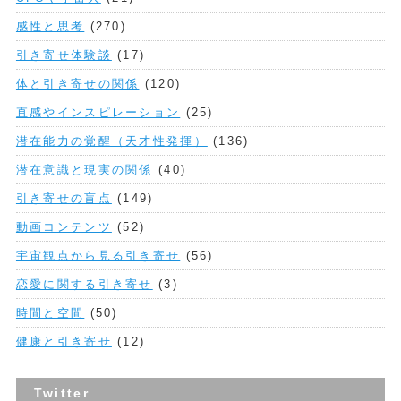
感性と思考
(270)
引き寄せ体験談
(17)
体と引き寄せの関係
(120)
直感やインスピレーション
(25)
潜在能力の覚醒（天才性発揮）
(136)
潜在意識と現実の関係
(40)
引き寄せの盲点
(149)
動画コンテンツ
(52)
宇宙観点から見る引き寄せ
(56)
恋愛に関する引き寄せ
(3)
時間と空間
(50)
健康と引き寄せ
(12)
Twitter