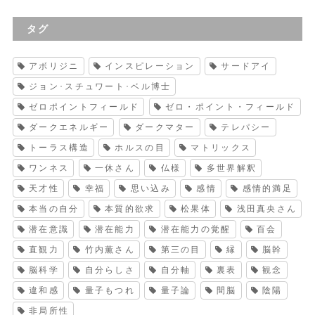
タグ
アボリジニ
インスピレーション
サードアイ
ジョン･スチュワート･ベル博士
ゼロポイントフィールド
ゼロ・ポイント・フィールド
ダークエネルギー
ダークマター
テレパシー
トーラス構造
ホルスの目
マトリックス
ワンネス
一休さん
仏様
多世界解釈
天才性
幸福
思い込み
感情
感情的満足
本当の自分
本質的欲求
松果体
浅田真央さん
潜在意識
潜在能力
潜在能力の覚醒
百会
直観力
竹内薫さん
第三の目
縁
脳幹
脳科学
自分らしさ
自分軸
裏表
観念
違和感
量子もつれ
量子論
間脳
陰陽
非局所性