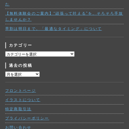
た
【無料体験会のご案内】“頑張って叶える”を、そろそろ手放
しませんか？
早割は明日まで。「最適なタイミング」について
カテゴリー
カ
テ
過去の投稿
ゴ
リ
過
ー
去
の
フロントページ
投
稿
イラストについて
特定商取引法
プライバシーポリシー
お問い合わせ