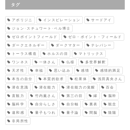
タグ
アボリジニ
インスピレーション
サードアイ
ジョン･スチュワート･ベル博士
ゼロポイントフィールド
ゼロ・ポイント・フィールド
ダークエネルギー
ダークマター
テレパシー
トーラス構造
ホルスの目
マトリックス
ワンネス
一休さん
仏様
多世界解釈
天才性
幸福
思い込み
感情
感情的満足
本当の自分
本質的欲求
松果体
浅田真央さん
潜在意識
潜在能力
潜在能力の覚醒
百会
直観力
竹内薫さん
第三の目
縁
脳幹
脳科学
自分らしさ
自分軸
裏表
観念
違和感
量子もつれ
量子論
間脳
陰陽
非局所性