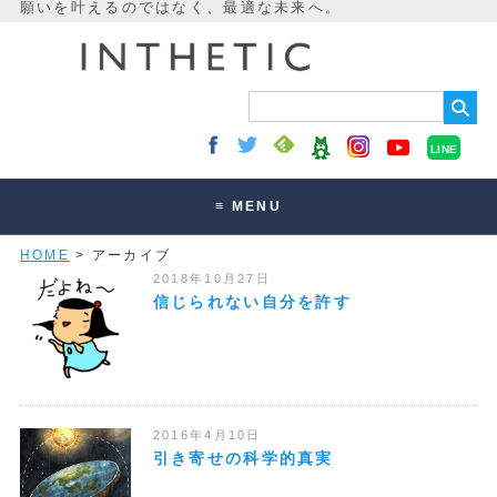
LINE
≡ MENU
HOME
> アーカイブ
未来最適化とは
2018年10月27日
講座・セッション
信じられない自分を許す
お客様の声
読みもの
オンラインサロン
2016年4月10日
引き寄せの科学的真実