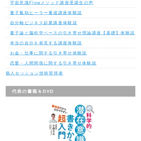
宇宙意識Flowメソッド講座受講生の声
量子氣劫ヒーラー養成講座体験談
自分軸ビジネス起業講座体験談
量子論と脳科学ベースの引き寄せ理論講座【基礎】体験談
本当の自分を発見する講座体験談
お金・仕事に関する引き寄せ体験談
恋愛・人間関係に関する引き寄せ体験談
個人セッション技術習得者
代表の書籍＆DVD