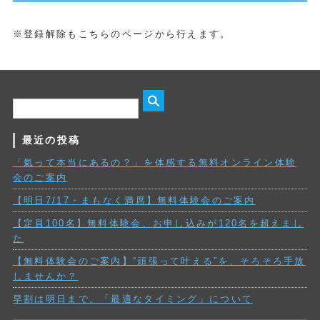
※登録解除もこちらのページから行えます。
最近の投稿
「氣って本当にあるの？」を体感する無料オンライン体験
会のご案内
【明日7/17・まもなく満席】無料体験会のご案内
【定員100名】無料体験会、お申し込みが120名を超えまし
た
【無料体験会のご案内】“頑張って叶える”を、そろそろ手放
しませんか？
早割は明日まで。「最適なタイミング」について