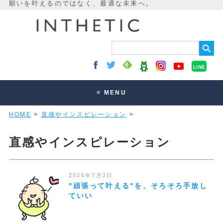
LINE
≡ MENU
HOME
>
直感やインスピレーション
>
未来最適化とは
講座・セッション
直感やインスピレーション
お客様の声
読みもの
2026年7月2日
"頑張って叶える"を、そろそろ手放し
オンラインサロン
ていい