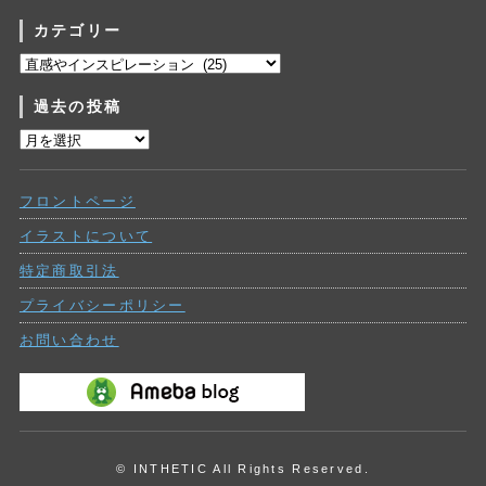
カテゴリー
カ
テ
過去の投稿
ゴ
リ
過
ー
去
の
フロントページ
投
稿
イラストについて
特定商取引法
プライバシーポリシー
お問い合わせ
© INTHETIC All Rights Reserved.