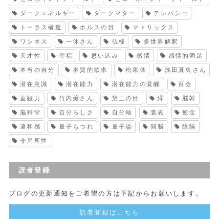
ダークエネルギー
ダークマター
テレパシー
トーラス構造
ホルスの目
マトリックス
ワンネス
一休さん
仏様
多世界解釈
天才性
幸福
思い込み
感情
感情的満足
本当の自分
本質的欲求
松果体
浅田真央さん
潜在意識
潜在能力
潜在能力の覚醒
百会
直観力
竹内薫さん
第三の目
縁
脳幹
脳科学
自分らしさ
自分軸
裏表
観念
違和感
量子もつれ
量子論
間脳
陰陽
非局所性
読者登録
ブログの更新通知をご希望の方は下記からお願いします。
読者登録はこちら